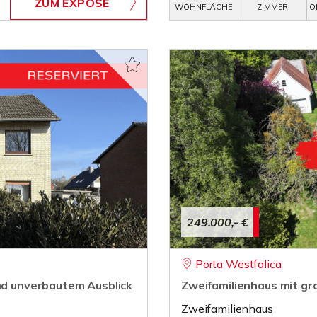
ZUM EXPOSÉ
WOHNFLÄCHE
ZIMMER
O
249.000,- €
Porta Westfalica
und unverbautem Ausblick
Zweifamilienhaus mit g
Zweifamilienhaus