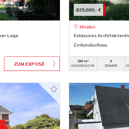
825.000,- €
Minden
her Lage
Exklusives Architekten
Einfamilienhaus
188 m²
6
ZUM EXPOSÉ
WOHNFLÄCHE
ZIMMER
O