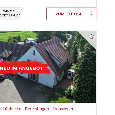
WB-715
ZUM EXPOSÉ
BJEKTNUMMER
n-Lübbecke - Petershagen - Maaslingen