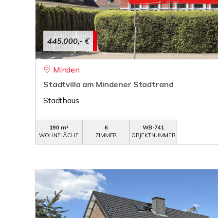
445.000,- €
Minden
Stadtvilla am Mindener Stadtrand
Stadthaus
190 m²
6
WB-741
WOHNFLÄCHE
ZIMMER
OBJEKTNUMMER