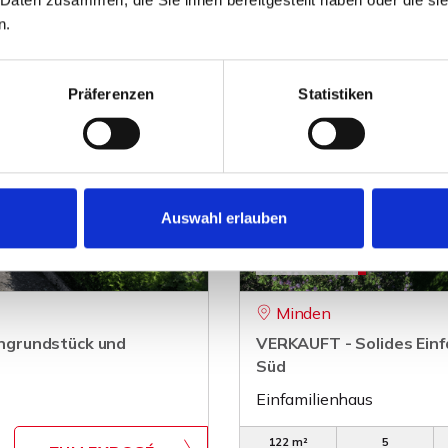
n.
Präferenzen
Statistiken
Auswahl erlauben
265.000,- €
Minden
ngrundstück und
VERKAUFT - Solides Einf
Süd
Einfamilienhaus
122 m²
5