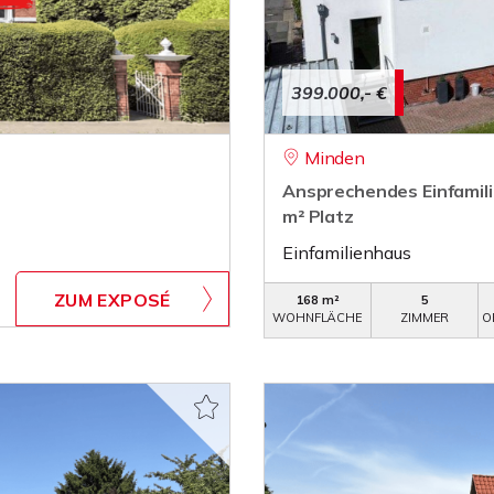
399.000,- €
Minden
Ansprechendes Einfamil
m² Platz
Einfamilienhaus
ZUM EXPOSÉ
168 m²
5
WOHNFLÄCHE
ZIMMER
O