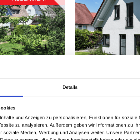
329.000,- €
Porta Westfalica
Details
 gefragter Lage
RESERVIERT - Junges Ein
Einfamilienhaus
Cookies
nhalte und Anzeigen zu personalisieren, Funktionen für soziale
136 m²
5
ZUM EXPOSÉ
WOHNFLÄCHE
ZIMMER
O
Website zu analysieren. Außerdem geben wir Informationen zu I
r soziale Medien, Werbung und Analysen weiter. Unsere Partner
 Daten zusammen, die Sie ihnen bereitgestellt haben oder die s