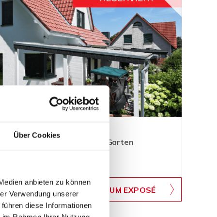
Über Cookies
familienhaus mit idyllischem Garten
 Medien anbieten zu können
WB-746
ZUM EXPOSÉ
BJEKTNUMMER
hrer Verwendung unserer
 führen diese Informationen
ie im Rahmen Ihrer Nutzung