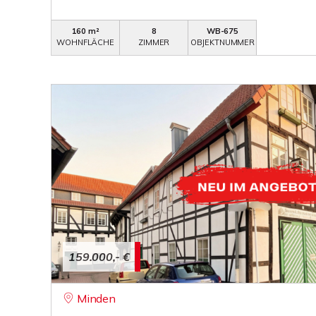
160 m²
8
WB-675
WOHNFLÄCHE
ZIMMER
OBJEKTNUMMER
159.000,- €
Minden