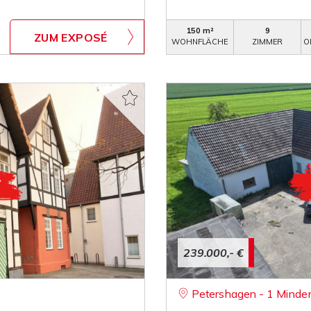
150 m²
9
ZUM EXPOSÉ
WOHNFLÄCHE
ZIMMER
O
239.000,- €
Petershagen - 1 Minde