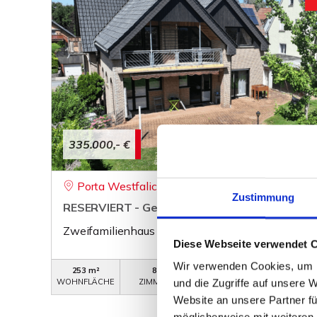
335.000,- €
Porta Westfalica
Zustimmung
RESERVIERT - Gepflegtes Zweifamilienhaus in
Zweifamilienhaus
Diese Webseite verwendet 
Wir verwenden Cookies, um I
253 m²
8
WB-743
WOHNFLÄCHE
ZIMMER
OBJEKTNUMMER
und die Zugriffe auf unsere 
Website an unsere Partner fü
möglicherweise mit weiteren