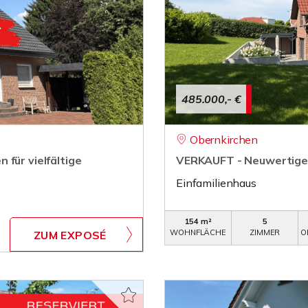
485.000,- €
Obernkirchen
für vielfältige
VERKAUFT - Neuwertiges 
Einfamilienhaus
154 m²
5
WOHNFLÄCHE
ZIMMER
O
ZUM EXPOSÉ