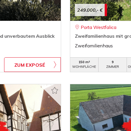
249.000,- €
Porta Westfalica
und unverbautem Ausblick
Zweifamilienhaus mit g
Zweifamilienhaus
150 m²
9
ZUM EXPOSÉ
WOHNFLÄCHE
ZIMMER
O