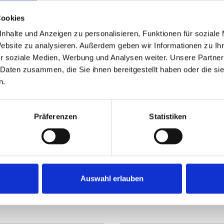
Cookies
nhalte und Anzeigen zu personalisieren, Funktionen für soziale
Website zu analysieren. Außerdem geben wir Informationen zu I
r soziale Medien, Werbung und Analysen weiter. Unsere Partner
 Daten zusammen, die Sie ihnen bereitgestellt haben oder die s
n.
235.000,- €
Präferenzen
Statistiken
Petershagen
roßem Grundstück
Bauernhaus mit sonnigem
Zweifamilienhaus
Auswahl erlauben
230 m²
10
ZUM EXPOSÉ
WOHNFLÄCHE
ZIMMER
O