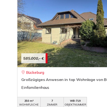
585.000,- €
Bückeburg
Großzügiges Anwesen in top Wohnlage von B
Einfamilienhaus
250 m²
7
WB-719
WOHNFLÄCHE
ZIMMER
OBJEKTNUMMER