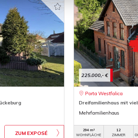
225.000,- €
Porta Westfalica
ückeburg
Dreifamilienhaus mit vie
Mehrfamilienhaus
294 m²
12
ZUM EXPOSÉ
WOHNFLÄCHE
ZIMMER
O