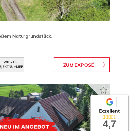
roßem Naturgrundstück.
WB-715
ZUM EXPOSÉ
BJEKTNUMMER
Exzellent
4,7