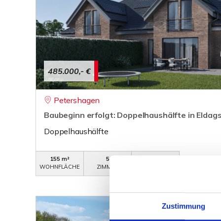
485.000,- €
Petershagen
Baubeginn erfolgt: Doppelhaushälfte in Eldag
Doppelhaushälfte
155 m²
5
WB-687
WOHNFLÄCHE
ZIMMER
OBJEKTNUMMER
Zustimmung