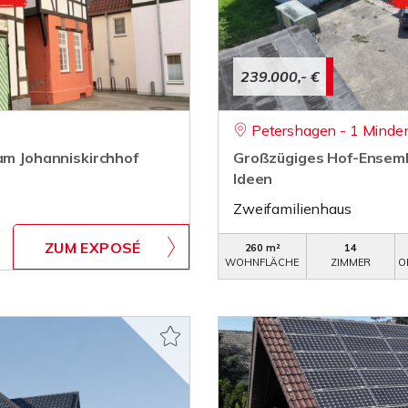
239.000,- €
Petershagen - 1 Minde
 am Johanniskirchhof
Großzügiges Hof-Ensembl
Ideen
Zweifamilienhaus
ZUM EXPOSÉ
260 m²
14
WOHNFLÄCHE
ZIMMER
O