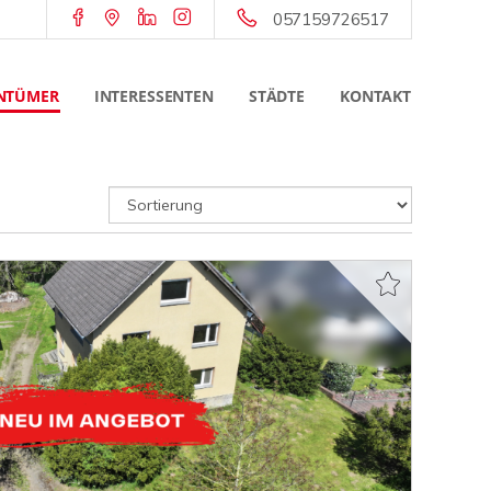
057159726517
NTÜMER
INTERESSENTEN
STÄDTE
KONTAKT