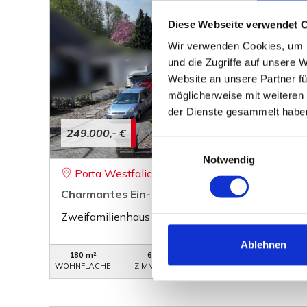
Diese Webseite verwendet 
Wir verwenden Cookies, um I
und die Zugriffe auf unsere 
Website an unsere Partner fü
möglicherweise mit weiteren
der Dienste gesammelt habe
249.000,- €
Einwilligungsauswahl
Notwendig
Porta Westfalica
Charmantes Ein- bis Zweifamilienhaus mit g
Zweifamilienhaus
Ablehnen
180 m²
6
WB-725
WOHNFLÄCHE
ZIMMER
OBJEKTNUMMER