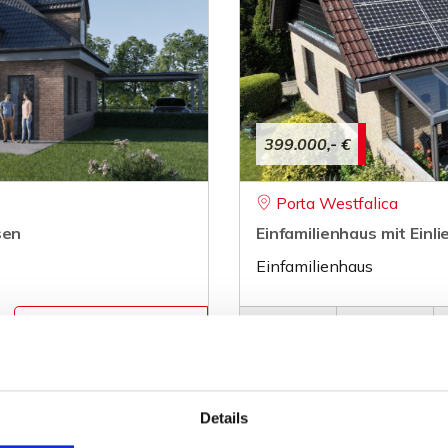
399.000,- €
Porta Westfalica
sen
Einfamilienhaus mit Ei
Einfamilienhaus
197 m²
6
ZUM EXPOSÉ
WOHNFLÄCHE
ZIMMER
O
Details