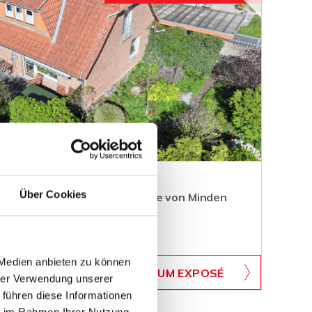
Über Cookies
amilienhaus in begehrter Lage von Minden
 Medien anbieten zu können
WB-724
ZUM EXPOSÉ
BJEKTNUMMER
hrer Verwendung unserer
 führen diese Informationen
ie im Rahmen Ihrer Nutzung