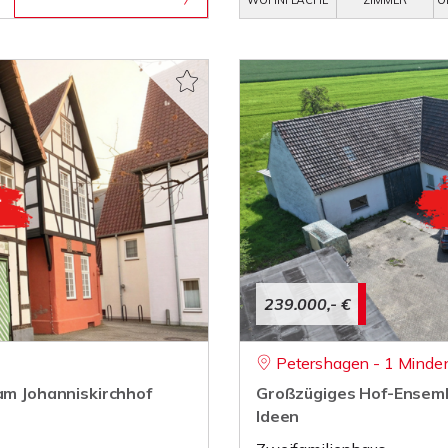
WOHNFLÄCHE
ZIMMER
O
239.000,- €
Petershagen - 1 Minde
 am Johanniskirchhof
Großzügiges Hof-Ensembl
Ideen