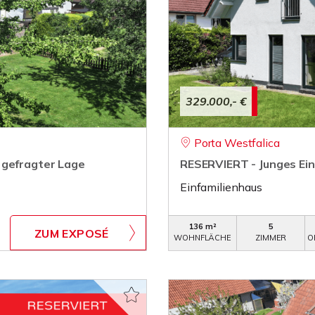
329.000,- €
Porta Westfalica
 gefragter Lage
RESERVIERT - Junges Ein
Einfamilienhaus
136 m²
5
ZUM EXPOSÉ
WOHNFLÄCHE
ZIMMER
O