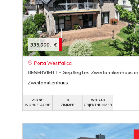
335.000,- €
Porta Westfalica
RESERVIERT - Gepflegtes Zweifamilienhaus in
Zweifamilienhaus
253 m²
8
WB-743
WOHNFLÄCHE
ZIMMER
OBJEKTNUMMER