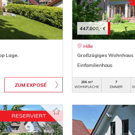
447.000,- €
Hille
op Lage.
Großzügiges Wohnhaus mi
Einfamilienhaus
206 m²
7
ZUM EXPOSÉ
WOHNFLÄCHE
ZIMMER
O