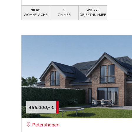
90 m²
5
WB-723
WOHNFLÄCHE
ZIMMER
OBJEKTNUMMER
485.000,- €
Petershagen