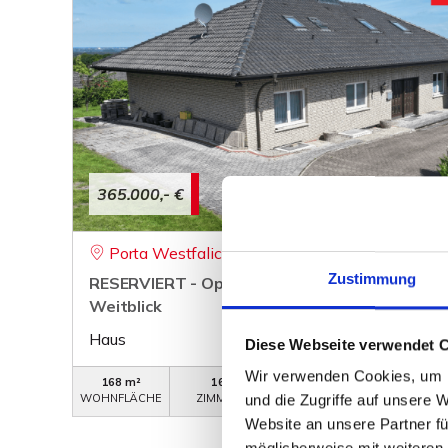
365.000,- €
Porta Westfalica
Zustimmung
RESERVIERT - Opulentes Anwesen mit Sonne
Weitblick
Haus
Diese Webseite verwendet 
Wir verwenden Cookies, um I
168 m²
16
WB-737
WOHNFLÄCHE
ZIMMER
OBJEKTNUMMER
und die Zugriffe auf unsere 
Website an unsere Partner fü
möglicherweise mit weiteren