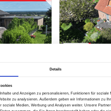
265.000,- €
Minden
Details
ngrundstück und
VERKAUFT - Solides Einf
Süd
Einfamilienhaus
Cookies
nhalte und Anzeigen zu personalisieren, Funktionen für soziale
122 m²
5
ZUM EXPOSÉ
WOHNFLÄCHE
ZIMMER
O
Website zu analysieren. Außerdem geben wir Informationen zu I
r soziale Medien, Werbung und Analysen weiter. Unsere Partner
 Daten zusammen, die Sie ihnen bereitgestellt haben oder die s