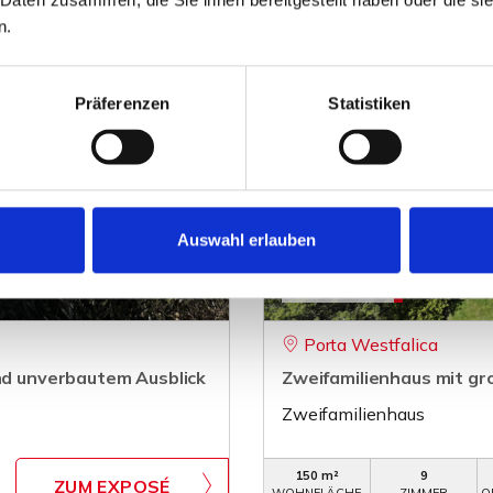
n.
Präferenzen
Statistiken
Auswahl erlauben
249.000,- €
Porta Westfalica
und unverbautem Ausblick
Zweifamilienhaus mit g
Zweifamilienhaus
150 m²
9
ZUM EXPOSÉ