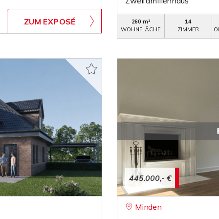
Zweifamilienhaus
ZUM EXPOSÉ
260 m²
14
WOHNFLÄCHE
ZIMMER
O
445.000,- €
Minden