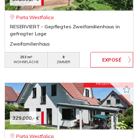
Porta Westfalica
RESERVIERT - Gepflegtes Zweifamilienhaus in
gefragter Lage
Zweifamilienhaus
253 m²
8
WOHNFLÄCHE
ZIMMER
329.000,- €
Porta Westfalica