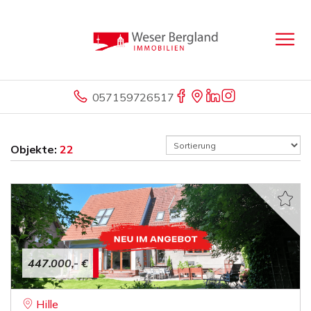
057159726517
Objekte:
22
447.000,- €
Hille