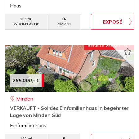
Haus
168 m²
16
WOHNFLÄCHE
ZIMMER
265.000,- €
Minden
VERKAUFT - Solides Einfamilienhaus in begehrter
Lage von Minden Süd
Einfamilienhaus
122 m²
5