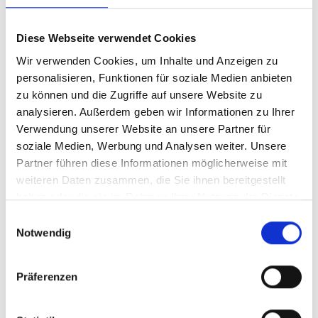
Diese Webseite verwendet Cookies
159.000,- €
Wir verwenden Cookies, um Inhalte und Anzeigen zu
personalisieren, Funktionen für soziale Medien anbieten
Minden
zu können und die Zugriffe auf unsere Website zu
Historisches Stadthaus mit Potenzial, direkt am
analysieren. Außerdem geben wir Informationen zu Ihrer
Johanniskirchhof
Verwendung unserer Website an unsere Partner für
soziale Medien, Werbung und Analysen weiter. Unsere
Einfamilienhaus
Partner führen diese Informationen möglicherweise mit
90 m²
5
weiteren Daten zusammen, die Sie ihnen bereitgestellt
WOHNFLÄCHE
ZIMMER
haben oder die sie im Rahmen Ihrer Nutzung der Dienste
gesammelt haben.
Einwilligungsauswahl
Notwendig
Präferenzen