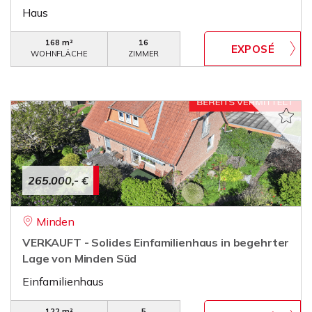
Haus
168 m²
16
WOHNFLÄCHE
ZIMMER
265.000,- €
Minden
VERKAUFT - Solides Einfamilienhaus in begehrter
Lage von Minden Süd
Einfamilienhaus
122 m²
5