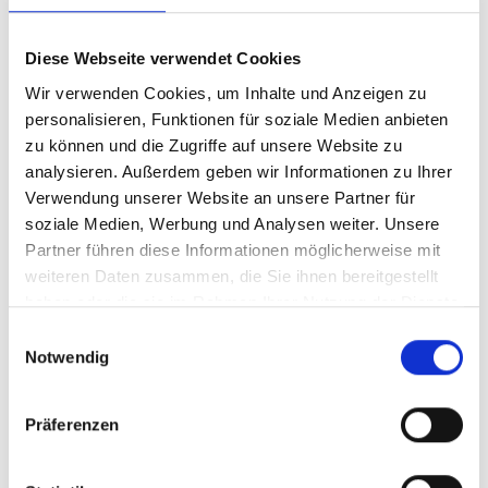
Diese Webseite verwendet Cookies
159.000,- €
Wir verwenden Cookies, um Inhalte und Anzeigen zu
personalisieren, Funktionen für soziale Medien anbieten
Minden
zu können und die Zugriffe auf unsere Website zu
Historisches Stadthaus mit Potenzial, direkt am
analysieren. Außerdem geben wir Informationen zu Ihrer
Johanniskirchhof
Verwendung unserer Website an unsere Partner für
soziale Medien, Werbung und Analysen weiter. Unsere
Einfamilienhaus
Partner führen diese Informationen möglicherweise mit
90 m²
5
weiteren Daten zusammen, die Sie ihnen bereitgestellt
WOHNFLÄCHE
ZIMMER
haben oder die sie im Rahmen Ihrer Nutzung der Dienste
gesammelt haben.
Einwilligungsauswahl
Notwendig
Präferenzen