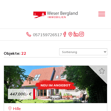
057159726517
Objekte:
22
447.000,- €
Hille