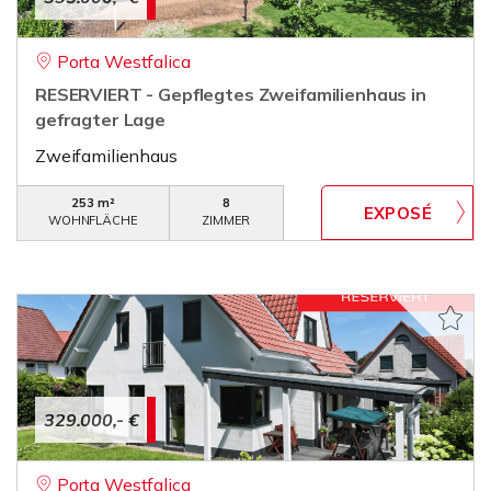
Porta Westfalica
RESERVIERT - Gepflegtes Zweifamilienhaus in
gefragter Lage
Zweifamilienhaus
253 m²
8
WOHNFLÄCHE
ZIMMER
329.000,- €
Porta Westfalica