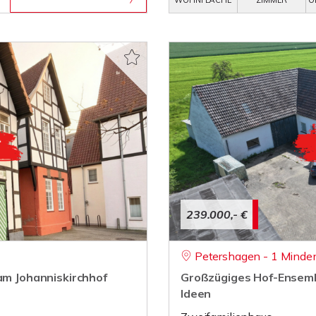
WOHNFLÄCHE
ZIMMER
O
239.000,- €
Petershagen - 1 Minde
 am Johanniskirchhof
Großzügiges Hof-Ensembl
Ideen