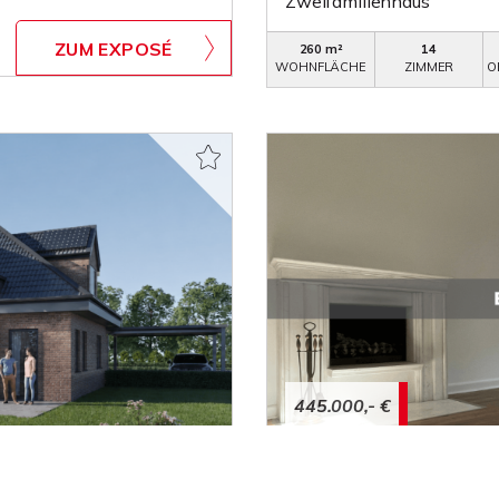
Zweifamilienhaus
ZUM EXPOSÉ
260 m²
14
WOHNFLÄCHE
ZIMMER
O
445.000,- €
Minden