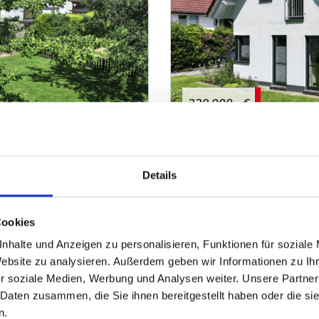
329.000,- €
Porta Westfalica
 gefragter Lage
RESERVIERT - Junges Ein
Details
Einfamilienhaus
Cookies
136 m²
5
ZUM EXPOSÉ
WOHNFLÄCHE
ZIMMER
O
nhalte und Anzeigen zu personalisieren, Funktionen für soziale
Website zu analysieren. Außerdem geben wir Informationen zu I
r soziale Medien, Werbung und Analysen weiter. Unsere Partner
 Daten zusammen, die Sie ihnen bereitgestellt haben oder die s
n.