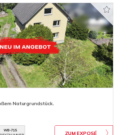
roßem Naturgrundstück.
WB-715
ZUM EXPOSÉ