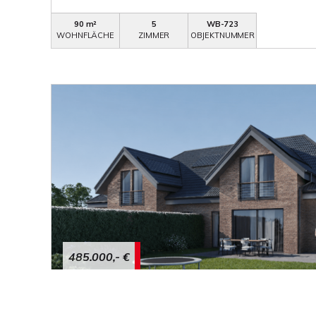
90 m²
5
WB-723
WOHNFLÄCHE
ZIMMER
OBJEKTNUMMER
485.000,- €
Petershagen