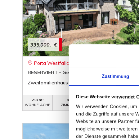
335.000,- €
Porta Westfalica
RESERVIERT - Gepflegtes Zweifamilienhaus in
Zustimmung
Zweifamilienhaus
Diese Webseite verwendet 
253 m²
8
WB-743
WOHNFLÄCHE
ZIMMER
OBJEKTNUMMER
Wir verwenden Cookies, um I
und die Zugriffe auf unsere 
Website an unsere Partner fü
möglicherweise mit weiteren
der Dienste gesammelt habe