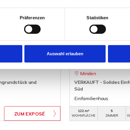
Präferenzen
Statistiken
Auswahl erlauben
265.000,- €
Minden
ngrundstück und
VERKAUFT - Solides Einf
Süd
Einfamilienhaus
122 m²
5
ZUM EXPOSÉ
WOHNFLÄCHE
ZIMMER
O