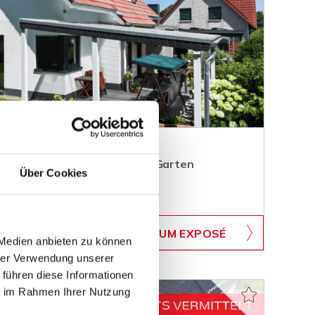
familienhaus mit idyllischem Garten
Über Cookies
WB-746
ZUM EXPOSÉ
BJEKTNUMMER
 Medien anbieten zu können
hrer Verwendung unserer
 führen diese Informationen
ie im Rahmen Ihrer Nutzung