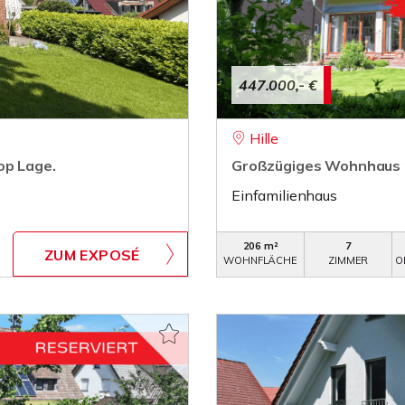
447.000,- €
Hille
op Lage.
Großzügiges Wohnhaus mi
Einfamilienhaus
206 m²
7
ZUM EXPOSÉ
WOHNFLÄCHE
ZIMMER
O