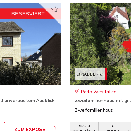
249.000,- €
Porta Westfalica
und unverbautem Ausblick
Zweifamilienhaus mit g
Zweifamilienhaus
150 m²
9
ZUM EXPOSÉ