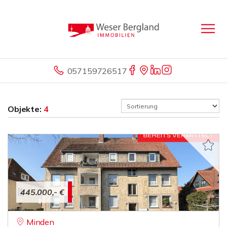
057159726517
Objekte:
4
445.000,- €
Minden