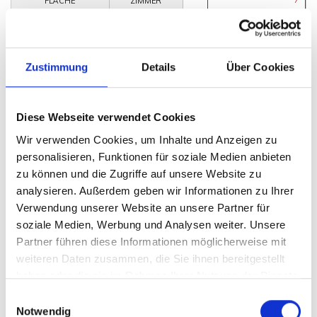
FLÄCHE
ZIMMER
Zustimmung
Details
Über Cookies
Diese Webseite verwendet Cookies
225.000,- €
Wir verwenden Cookies, um Inhalte und Anzeigen zu
personalisieren, Funktionen für soziale Medien anbieten
Porta Westfalica
zu können und die Zugriffe auf unsere Website zu
analysieren. Außerdem geben wir Informationen zu Ihrer
Dreifamilienhaus mit vielseitigen
Verwendung unserer Website an unsere Partner für
Nutzungsmöglichkeiten.
soziale Medien, Werbung und Analysen weiter. Unsere
Mehrfamilienhaus
Partner führen diese Informationen möglicherweise mit
weiteren Daten zusammen, die Sie ihnen bereitgestellt
294 m²
12
WOHNFLÄCHE
ZIMMER
haben oder die sie im Rahmen Ihrer Nutzung der Dienste
gesammelt haben.
Einwilligungsauswahl
Notwendig