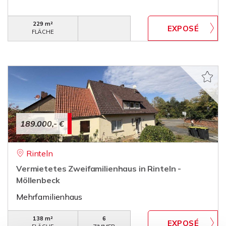
229 m²
FLÄCHE
189.000,- €
Rinteln
Vermietetes Zweifamilienhaus in Rinteln -
Möllenbeck
Mehrfamilienhaus
138 m²
6