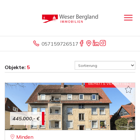
057159726517
Objekte:
5
445.000,- €
Minden