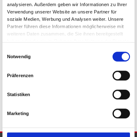
analysieren. Außerdem geben wir Informationen zu Ihrer
Verwendung unserer Website an unsere Partner für
soziale Medien, Werbung und Analysen weiter. Unsere
Partner führen diese Informationen möglicherweise mit
weiteren Daten zusammen, die Sie ihnen bereitgestellt
525.000,- €
haben oder die sie im Rahmen Ihrer Nutzung der Dienste
gesammelt haben.
Einwilligungsauswahl
Minden
Notwendig
Wohn- und Geschäftshaus in der Mindener
Altstadt
Präferenzen
Wohn- / Geschäftshaus
Statistiken
526 m²
FLÄCHE
Marketing