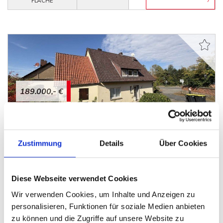
FLÄCHE
189.000,- €
Rinteln
Vermietetes Zweifamilienhaus in Rinteln -
Zustimmung
Details
Über Cookies
Möllenbeck
Mehrfamilienhaus
Diese Webseite verwendet Cookies
138 m²
6
FLÄCHE
ZIMMER
Wir verwenden Cookies, um Inhalte und Anzeigen zu
personalisieren, Funktionen für soziale Medien anbieten
zu können und die Zugriffe auf unsere Website zu