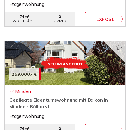
Etagenwohnung
74 m²
2
WOHNFLÄCHE
ZIMMER
189.000,- €
Minden
Gepflegte Eigentumswohnung mit Balkon in
Minden - Bölhorst
Etagenwohnung
76 m²
2