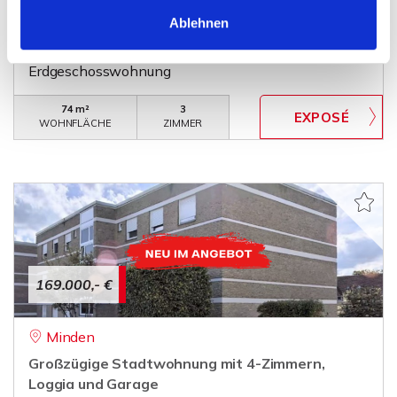
Erdgeschosswohnung mit Terrasse, Garage und
Ablehnen
eigenem Eingang
Erdgeschosswohnung
74 m²
3
WOHNFLÄCHE
ZIMMER
169.000,- €
Minden
Großzügige Stadtwohnung mit 4-Zimmern,
Loggia und Garage