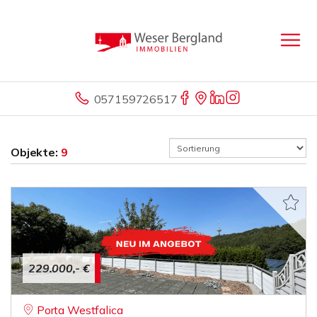
057159726517
Objekte:
9
229.000,- €
Porta Westfalica