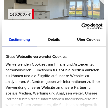
145.000,- €
Porta Westfalica
Kleine Eigentumswohnung für Investoren oder
Zustimmung
Details
Über Cookies
Selbstnutzer
Wohnung
Diese Webseite verwendet Cookies
52 m²
2
WOHNFLÄCHE
ZIMMER
Wir verwenden Cookies, um Inhalte und Anzeigen zu
personalisieren, Funktionen für soziale Medien anbieten
zu können und die Zugriffe auf unsere Website zu
analysieren. Außerdem geben wir Informationen zu Ihrer
Verwendung unserer Website an unsere Partner für
soziale Medien, Werbung und Analysen weiter. Unsere
Partner führen diese Informationen möglicherweise mit
weiteren Daten zusammen, die Sie ihnen bereitgestellt
229.000,- €