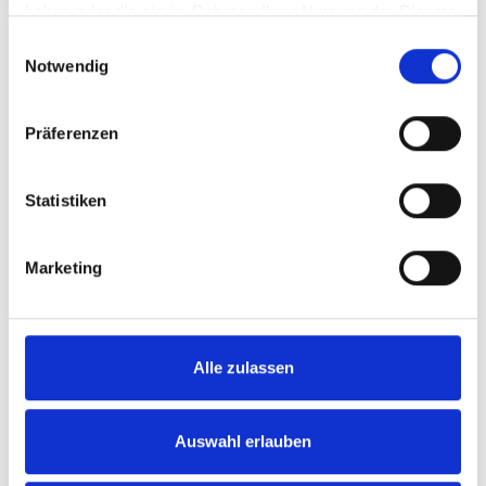
haben oder die sie im Rahmen Ihrer Nutzung der Dienste
gesammelt haben.
Einwilligungsauswahl
Bad Eilsen
Notwendig
Modernes Wohnen in attraktiver
Erdgeschosslage von Bad Eilsen
Präferenzen
Erdgeschosswohnung
Statistiken
102 m²
4
WOHNFLÄCHE
ZIMMER
Marketing
Alle zulassen
149.000,- €
Auswahl erlauben
Löhne