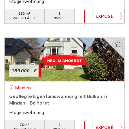
Etagenwohnung
160 m²
3
WOHNFLÄCHE
ZIMMER
189.000,- €
Minden
Gepflegte Eigentumswohnung mit Balkon in
Minden - Bölhorst
Etagenwohnung
76 m²
2