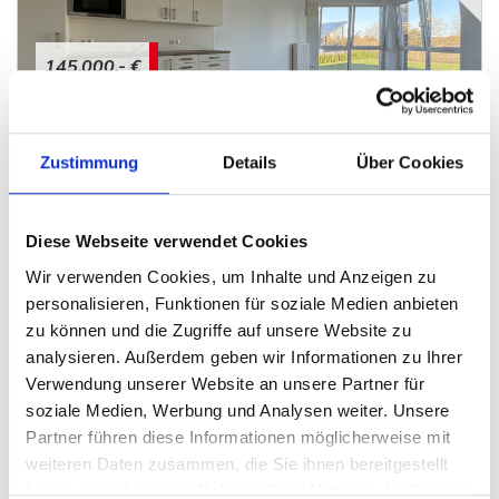
145.000,- €
Porta Westfalica
Zustimmung
Details
Über Cookies
Kleine Eigentumswohnung für Investoren oder
Selbstnutzer
Wohnung
Diese Webseite verwendet Cookies
Wir verwenden Cookies, um Inhalte und Anzeigen zu
52 m²
2
WOHNFLÄCHE
ZIMMER
personalisieren, Funktionen für soziale Medien anbieten
zu können und die Zugriffe auf unsere Website zu
analysieren. Außerdem geben wir Informationen zu Ihrer
Verwendung unserer Website an unsere Partner für
soziale Medien, Werbung und Analysen weiter. Unsere
Partner führen diese Informationen möglicherweise mit
weiteren Daten zusammen, die Sie ihnen bereitgestellt
haben oder die sie im Rahmen Ihrer Nutzung der Dienste
229.000,- €