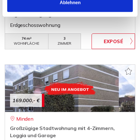
Ablehnen
Erdgeschosswohnung mit Terrasse, Garage und
eigenem Eingang
Erdgeschosswohnung
74 m²
3
WOHNFLÄCHE
ZIMMER
169.000,- €
Minden
Großzügige Stadtwohnung mit 4-Zimmern,
Loggia und Garage