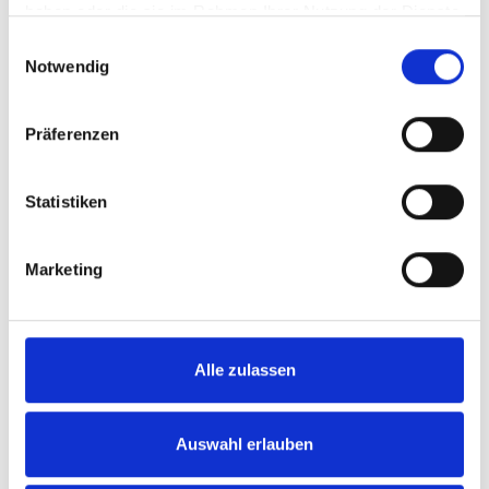
haben oder die sie im Rahmen Ihrer Nutzung der Dienste
gesammelt haben.
Einwilligungsauswahl
Bad Eilsen
Notwendig
Modernes Wohnen in attraktiver
Erdgeschosslage von Bad Eilsen
Präferenzen
Erdgeschosswohnung
Statistiken
102 m²
4
WOHNFLÄCHE
ZIMMER
Marketing
Alle zulassen
149.000,- €
Auswahl erlauben
Löhne