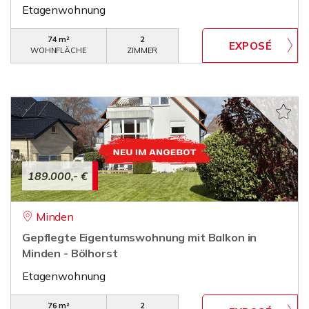
Etagenwohnung
74 m²
2
WOHNFLÄCHE
ZIMMER
189.000,- €
Minden
Gepflegte Eigentumswohnung mit Balkon in
Minden - Bölhorst
Etagenwohnung
76 m²
2