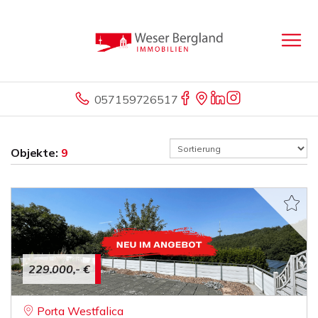
057159726517
Objekte:
9
229.000,- €
Porta Westfalica