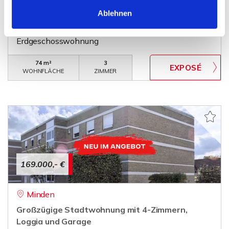
Erdgeschosswohnung mit Terrasse, Garage und
Ablehnen
eigenem Eingang
Erdgeschosswohnung
74 m²
3
WOHNFLÄCHE
ZIMMER
169.000,- €
Minden
Großzügige Stadtwohnung mit 4-Zimmern,
Loggia und Garage