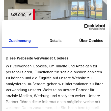
145.000,- €
Porta Westfalica
Kleine Eigentumswohnung für Investoren oder
Zustimmung
Details
Über Cookies
Selbstnutzer
Wohnung
Diese Webseite verwendet Cookies
52 m²
2
WOHNFLÄCHE
ZIMMER
Wir verwenden Cookies, um Inhalte und Anzeigen zu
personalisieren, Funktionen für soziale Medien anbieten
zu können und die Zugriffe auf unsere Website zu
analysieren. Außerdem geben wir Informationen zu Ihrer
Verwendung unserer Website an unsere Partner für
soziale Medien, Werbung und Analysen weiter. Unsere
Partner führen diese Informationen möglicherweise mit
weiteren Daten zusammen, die Sie ihnen bereitgestellt
229.000,- €