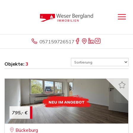
057159726517
Objekte:
3
795,- €
Bückeburg