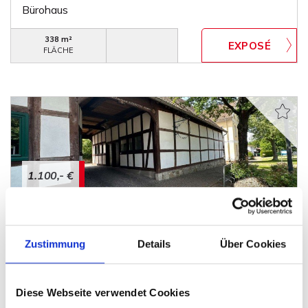
Bürohaus
338 m²
FLÄCHE
1.100,- €
Petershagen
Besondere Gewerbefläche in zentraler Lage von
Zustimmung
Details
Über Cookies
Petershagen.
Büro / Praxis
Diese Webseite verwendet Cookies
360 m²