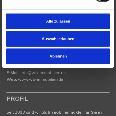
KONTAKT
Alle zulassen
WeserBergland Immobilien
Portastraße 36
32457 Porta Westfalica
Auswahl erlauben
Tel.:
0571 - 597 265 17
Ablehnen
Fax:
0571 - 870 490 05
E-Mail:
info@wb-immobilien.de
Web:
www.wb-immobilien.de
PROFIL
Seit 2013 sind wir als
Immobilienmakler für Sie in