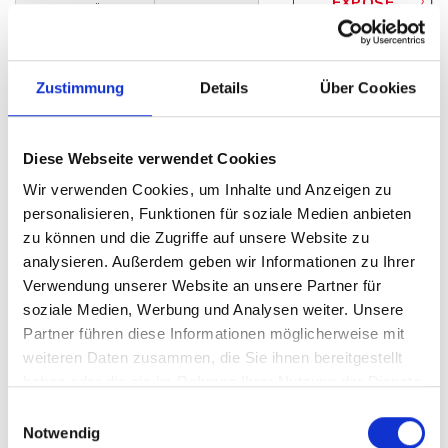
WOHNFLÄCHE
ZIMMER
Zustimmung
Details
Über Cookies
Diese Webseite verwendet Cookies
159.000,- €
Wir verwenden Cookies, um Inhalte und Anzeigen zu
personalisieren, Funktionen für soziale Medien anbieten
zu können und die Zugriffe auf unsere Website zu
Minden
analysieren. Außerdem geben wir Informationen zu Ihrer
Historisches Stadthaus mit Potenzial, direkt am
Verwendung unserer Website an unsere Partner für
Johanniskirchhof
soziale Medien, Werbung und Analysen weiter. Unsere
Partner führen diese Informationen möglicherweise mit
Einfamilienhaus
weiteren Daten zusammen, die Sie ihnen bereitgestellt
90 m²
5
haben oder die sie im Rahmen Ihrer Nutzung der Dienste
WOHNFLÄCHE
ZIMMER
gesammelt haben.
Einwilligungsauswahl
Notwendig