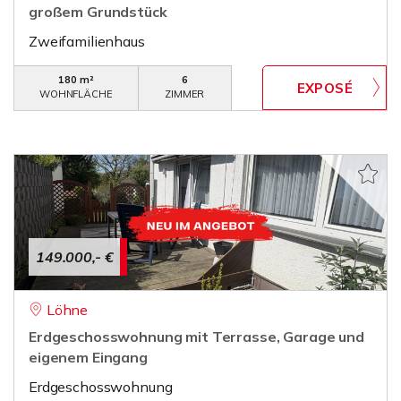
großem Grundstück
Zweifamilienhaus
180 m²
6
WOHNFLÄCHE
ZIMMER
149.000,- €
Löhne
Erdgeschosswohnung mit Terrasse, Garage und
eigenem Eingang
Erdgeschosswohnung