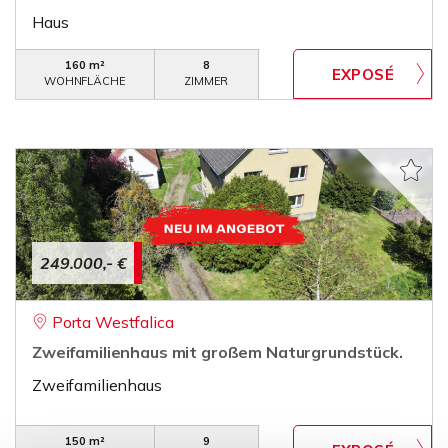
Haus
160 m²
8
WOHNFLÄCHE
ZIMMER
249.000,- €
Porta Westfalica
Zweifamilienhaus mit großem Naturgrundstück.
Zweifamilienhaus
150 m²
9