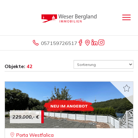
057159726517
Objekte:
42
229.000,- €
Porta Westfalica