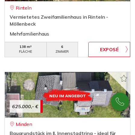
Rinteln
Vermietetes Zweifamilienhaus in Rinteln -
Möllenbeck
Mehrfamilienhaus
138 m²
6
FLÄCHE
ZIMMER
625.000,- €
Minden
Baugrundstück im II. Innenstadtring - ideal für