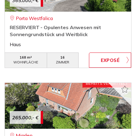
365.000,- €
Porta Westfalica
RESERVIERT - Opulentes Anwesen mit
Sonnengrundstück und Weitblick
Haus
168 m²
16
WOHNFLÄCHE
ZIMMER
265.000,- €
Minden