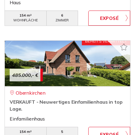
Haus
154 m²
6
WOHNFLÄCHE
ZIMMER
485.000,- €
Obernkirchen
VERKAUFT - Neuwertiges Einfamilienhaus in top
Lage.
Einfamilienhaus
154 m²
5