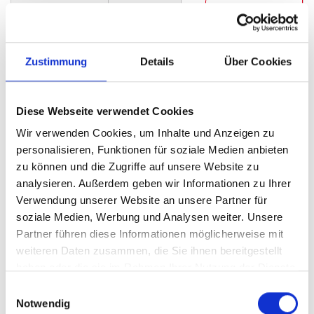
155 m²
6
WOHNFLÄCHE
ZIMMER
Zustimmung
Details
Über Cookies
Diese Webseite verwendet Cookies
Wir verwenden Cookies, um Inhalte und Anzeigen zu
VERKAUFT
personalisieren, Funktionen für soziale Medien anbieten
zu können und die Zugriffe auf unsere Website zu
analysieren. Außerdem geben wir Informationen zu Ihrer
Minden
Verwendung unserer Website an unsere Partner für
Ein- bis Zweifamilienhaus mit Südgrundstück in
soziale Medien, Werbung und Analysen weiter. Unsere
Minden - Dützen
Partner führen diese Informationen möglicherweise mit
Haus
weiteren Daten zusammen, die Sie ihnen bereitgestellt
haben oder die sie im Rahmen Ihrer Nutzung der Dienste
155 m²
8
gesammelt haben.
Einwilligungsauswahl
WOHNFLÄCHE
ZIMMER
Notwendig