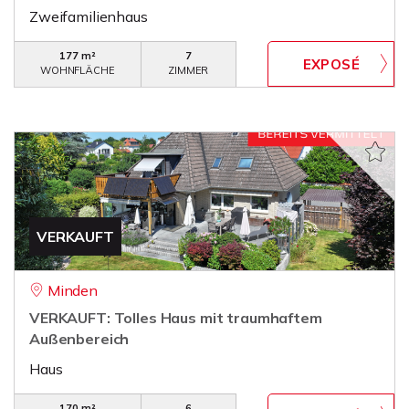
Zweifamilienhaus
177 m²
7
WOHNFLÄCHE
ZIMMER
VERKAUFT
Minden
VERKAUFT: Tolles Haus mit traumhaftem
Außenbereich
Haus
170 m²
6