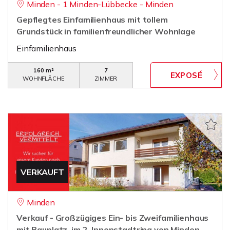
Minden - 1 Minden-Lübbecke - Minden
Gepflegtes Einfamilienhaus mit tollem
Grundstück in familienfreundlicher Wohnlage
Einfamilienhaus
160 m²
7
WOHNFLÄCHE
ZIMMER
VERKAUFT
Minden
Verkauf - Großzügiges Ein- bis Zweifamilienhaus
mit Bauplatz, im 2. Innenstadtring von Minden