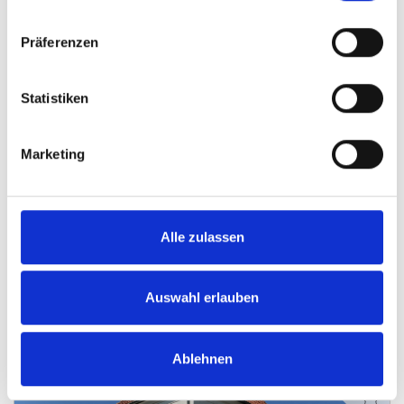
Präferenzen
Statistiken
VERMIETET
Marketing
Minden
VERMITTELT - Doppelhaushälfte in schöner
Wohnlage von Minden-Süd
Alle zulassen
Doppelhaushälfte
Auswahl erlauben
155 m²
5
WOHNFLÄCHE
ZIMMER
Ablehnen