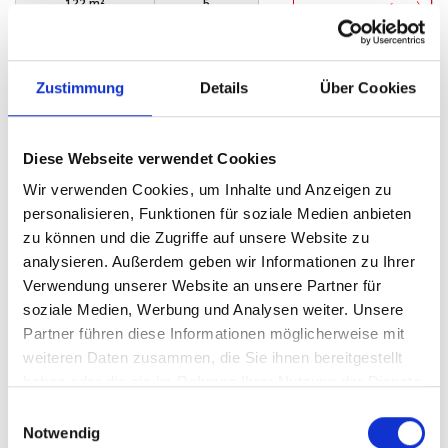
122 m²
5
WOHNFLÄCHE
ZIMMER
Zustimmung
Details
Über Cookies
Diese Webseite verwendet Cookies
Wir verwenden Cookies, um Inhalte und Anzeigen zu
1.700,- €
VERMIETET
personalisieren, Funktionen für soziale Medien anbieten
zu können und die Zugriffe auf unsere Website zu
Minden
analysieren. Außerdem geben wir Informationen zu Ihrer
Verwendung unserer Website an unsere Partner für
Wundervolle Stadtvilla in zentraler Lage von
soziale Medien, Werbung und Analysen weiter. Unsere
Minden
Partner führen diese Informationen möglicherweise mit
Villa
weiteren Daten zusammen, die Sie ihnen bereitgestellt
haben oder die sie im Rahmen Ihrer Nutzung der Dienste
180 m²
7
gesammelt haben.
WOHNFLÄCHE
ZIMMER
Einwilligungsauswahl
Notwendig