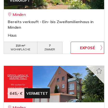
VERKAUFT
Minden
Bereits verkauft - Ein- bis Zweifamilienhaus in
Minden
Haus
210 m²
7
WOHNFLÄCHE
ZIMMER
645,- €
VERMIETET
Minden