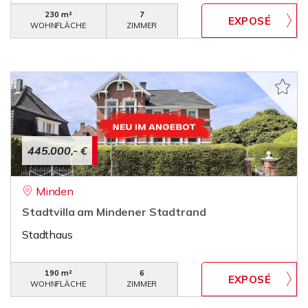
230 m²
7
WOHNFLÄCHE
ZIMMER
445.000,- €
Minden
Stadtvilla am Mindener Stadtrand
Stadthaus
190 m²
6
WOHNFLÄCHE
ZIMMER