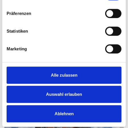
Präferenzen
Statistiken
VERKAUFT
Marketing
Minden
Verkauf - Großzügiges Ein- bis Zweifamilienhaus
mit Bauplatz, im 2. Innenstadtring von Minden
Alle zulassen
Einfamilienhaus
160 m²
7
Auswahl erlauben
WOHNFLÄCHE
ZIMMER
Ablehnen