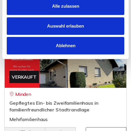
Wohngrundstück
Alle zulassen
1.919 m²
GRUNDSTÜCK
Auswahl erlauben
Ablehnen
VERKAUFT
Minden
Gepflegtes Ein- bis Zweifamilienhaus in
familienfreundlicher Stadtrandlage
Mehrfamilienhaus