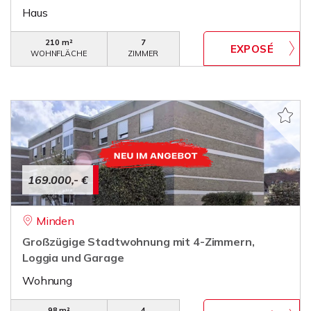
Haus
210 m²
7
WOHNFLÄCHE
ZIMMER
169.000,- €
Minden
Großzügige Stadtwohnung mit 4-Zimmern,
Loggia und Garage
Wohnung
98 m²
4