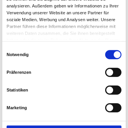
Minden
analysieren. Außerdem geben wir Informationen zu Ihrer
Gepflegte Eigentumswohnung mit Balkon in
Verwendung unserer Website an unsere Partner für
Minden - Bölhorst
soziale Medien, Werbung und Analysen weiter. Unsere
Partner führen diese Informationen möglicherweise mit
Etagenwohnung
weiteren Daten zusammen, die Sie ihnen bereitgestellt
76 m²
2
haben oder die sie im Rahmen Ihrer Nutzung der Dienste
WOHNFLÄCHE
ZIMMER
gesammelt haben.
Einwilligungsauswahl
Notwendig
Präferenzen
Statistiken
VERKAUFT
Marketing
Minden
Tolles Baugrundstück in Minden - Häverstädt