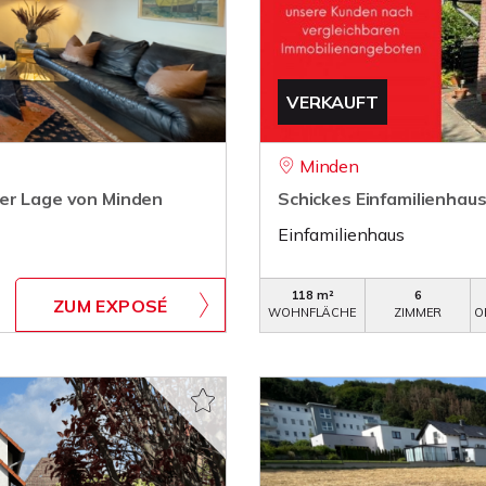
VERKAUFT
Minden
ger Lage von Minden
Schickes Einfamilienhaus
Einfamilienhaus
118 m²
6
ZUM EXPOSÉ
WOHNFLÄCHE
ZIMMER
O