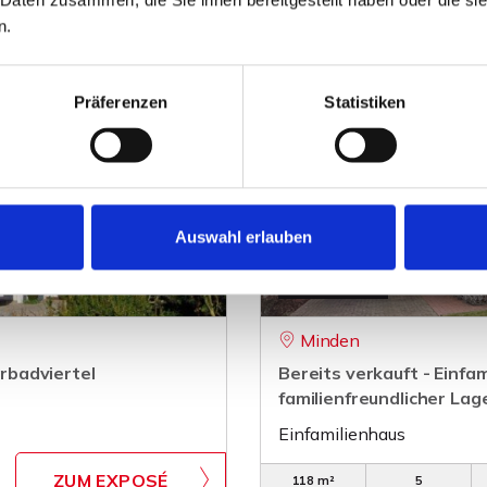
n.
Präferenzen
Statistiken
Auswahl erlauben
VERKAUFT
Minden
rbadviertel
Bereits verkauft - Einfam
familienfreundlicher Lag
Einfamilienhaus
ZUM EXPOSÉ
118 m²
5