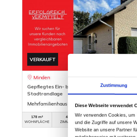
VERKAUFT
Minden
Zustimmung
Gepflegtes Ein- bis Zweifamilienhaus in famili
Stadtrandlage
Mehrfamilienhaus
Diese Webseite verwendet 
Wir verwenden Cookies, um I
178 m²
4
WB-251
WOHNFLÄCHE
ZIMMER
OBJEKTNUMMER
und die Zugriffe auf unsere 
Website an unsere Partner fü
möglicherweise mit weiteren