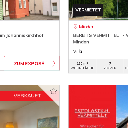
VERMIETET
Minden
 am Johanniskirchhof
BEREITS VERMITTELT - Wu
Minden
Villa
ZUM EXPOSÉ
180 m²
7
WOHNFLÄCHE
ZIMMER
O