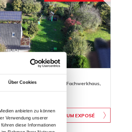
Über Cookies
zügig Wohnen im renovierten Fachwerkhaus,
 Medien anbieten zu können
WB-551
ZUM EXPOSÉ
BJEKTNUMMER
hrer Verwendung unserer
 führen diese Informationen
ie im Rahmen Ihrer Nutzung