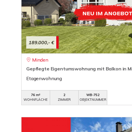
189.000,- €
Minden
Gepflegte Eigentumswohnung mit Balkon in Mi
Etagenwohnung
76 m²
2
WB-752
WOHNFLÄCHE
ZIMMER
OBJEKTNUMMER