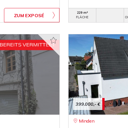
229 m²
ZUM EXPOSÉ
FLÄCHE
O
399.000,- €
Minden