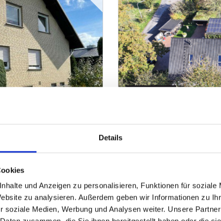
VERKAUFT
Minden
Details
enfreundlicher
Bereits verkauft - Groß
nah der Weser
Einfamilienhaus
Cookies
nhalte und Anzeigen zu personalisieren, Funktionen für soziale
245 m²
8
ZUM EXPOSÉ
WOHNFLÄCHE
ZIMMER
O
Website zu analysieren. Außerdem geben wir Informationen zu I
r soziale Medien, Werbung und Analysen weiter. Unsere Partner
 Daten zusammen, die Sie ihnen bereitgestellt haben oder die s