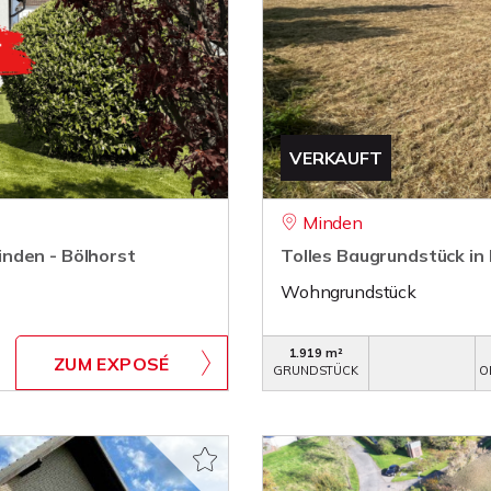
VERKAUFT
Minden
nden - Bölhorst
Tolles Baugrundstück in
Wohngrundstück
1.919 m²
ZUM EXPOSÉ
GRUNDSTÜCK
O