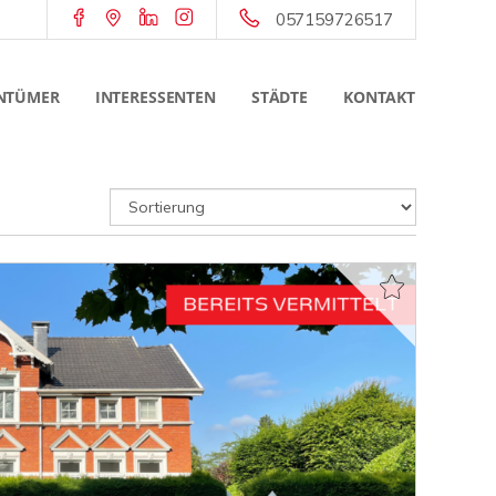
057159726517
NTÜMER
INTERESSENTEN
STÄDTE
KONTAKT