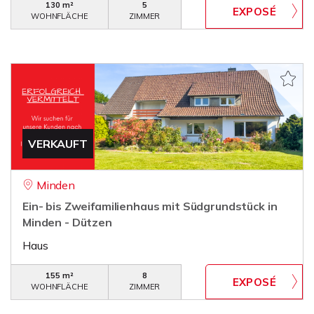
130 m²
5
WOHNFLÄCHE
ZIMMER
VERKAUFT
Minden
Ein- bis Zweifamilienhaus mit Südgrundstück in
Minden - Dützen
Haus
155 m²
8
WOHNFLÄCHE
ZIMMER