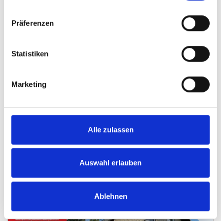
Präferenzen
Statistiken
VERKAUFT
Marketing
Minden
Tolles Baugrundstück in Minden - Häverstädt
Wohngrundstück
Alle zulassen
1.919 m²
Auswahl erlauben
GRUNDSTÜCK
Ablehnen