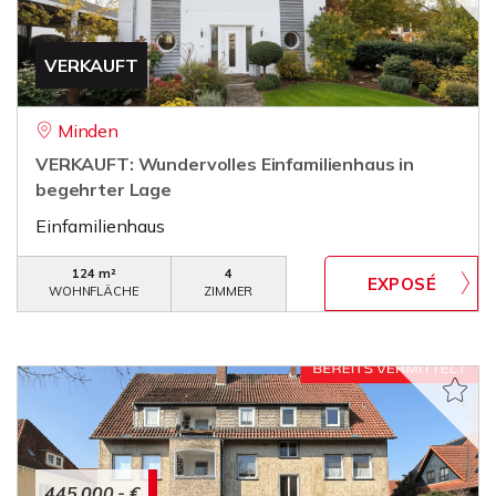
VERKAUFT
Minden
VERKAUFT: Wundervolles Einfamilienhaus in
begehrter Lage
Einfamilienhaus
124 m²
4
WOHNFLÄCHE
ZIMMER
445.000,- €