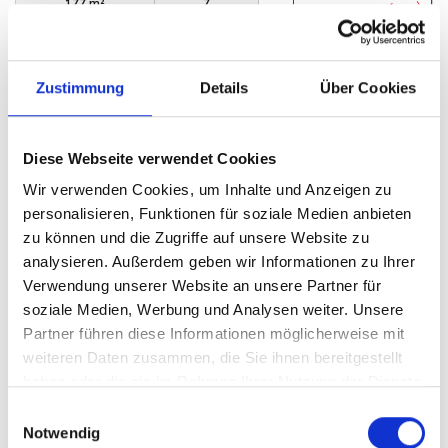
177 m²
7
WOHNFLÄCHE
ZIMMER
Zustimmung
Details
Über Cookies
Diese Webseite verwendet Cookies
Wir verwenden Cookies, um Inhalte und Anzeigen zu
VERKAUFT
personalisieren, Funktionen für soziale Medien anbieten
zu können und die Zugriffe auf unsere Website zu
Minden - 1 Minden-Lübbecke - Minden
analysieren. Außerdem geben wir Informationen zu Ihrer
Verwendung unserer Website an unsere Partner für
Gepflegtes Einfamilienhaus mit tollem
soziale Medien, Werbung und Analysen weiter. Unsere
Grundstück in familienfreundlicher Wohnlage
Partner führen diese Informationen möglicherweise mit
Einfamilienhaus
weiteren Daten zusammen, die Sie ihnen bereitgestellt
haben oder die sie im Rahmen Ihrer Nutzung der Dienste
160 m²
7
gesammelt haben.
WOHNFLÄCHE
ZIMMER
Einwilligungsauswahl
Notwendig