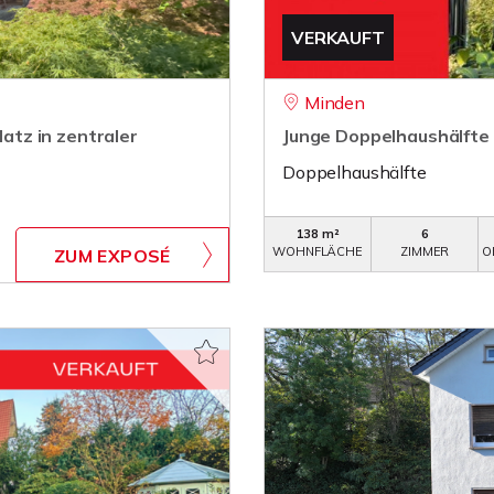
VERKAUFT
Minden
latz in zentraler
Junge Doppelhaushälfte
Doppelhaushälfte
138 m²
6
WOHNFLÄCHE
ZIMMER
O
ZUM EXPOSÉ