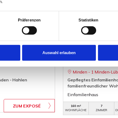
n.
Präferenzen
Statistiken
Auswahl erlauben
VERKAUFT
Minden - 1 Minden-Lüb
inden - Hahlen
Gepflegtes Einfamilienha
familienfreundlicher Wo
Einfamilienhaus
ZUM EXPOSÉ
160 m²
7
WOHNFLÄCHE
ZIMMER
O