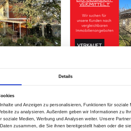
VERKAUFT
Minden
dtnaher Wohnlage von
Großzügiger Bungalow mi
Details
Bungalow
Cookies
156 m²
7
WOHNFLÄCHE
ZIMMER
O
ZUM EXPOSÉ
nhalte und Anzeigen zu personalisieren, Funktionen für soziale
Website zu analysieren. Außerdem geben wir Informationen zu I
r soziale Medien, Werbung und Analysen weiter. Unsere Partner
 Daten zusammen, die Sie ihnen bereitgestellt haben oder die s