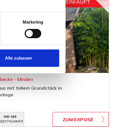
Marketing
Alle zulassen
becke - Minden
us mit tollem Grundstück in
hnlage
WB-388
ZUM EXPOSÉ
BJEKTNUMMER