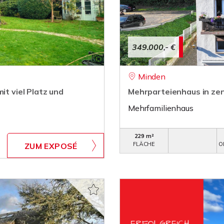
349.000,- €
Minden
it viel Platz und
Mehrparteienhaus in zen
Mehrfamilienhaus
229 m²
FLÄCHE
O
ZUM EXPOSÉ