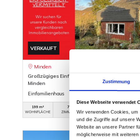
VERKAUFT
Minden
Großzügiges Einfamilienhaus in ruhiger, sta
Zustimmung
Minden
Einfamilienhaus
Diese Webseite verwendet 
199 m²
7
WB-232
Wir verwenden Cookies, um I
WOHNFLÄCHE
ZIMMER
OBJEKTNUMMER
und die Zugriffe auf unsere 
Website an unsere Partner fü
möglicherweise mit weiteren