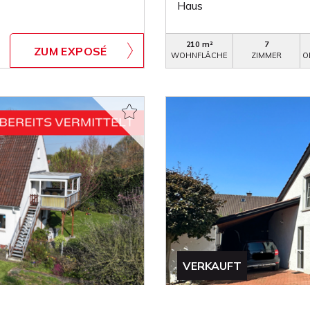
Haus
210 m²
7
ZUM EXPOSÉ
WOHNFLÄCHE
ZIMMER
O
VERKAUFT
Minden