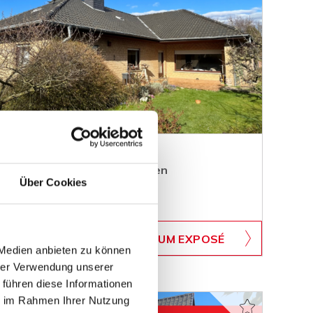
t tollem Grundstück in Minden
Über Cookies
WB-347
ZUM EXPOSÉ
BJEKTNUMMER
 Medien anbieten zu können
hrer Verwendung unserer
 führen diese Informationen
ie im Rahmen Ihrer Nutzung