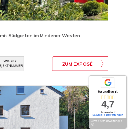
 mit Südgarten im Mindener Westen
WB-287
ZUM EXPOSÉ
BJEKTNUMMER
Exzellent
4,7
Basierend auf
56 Google-Bewertungen
Echtheit von Bewertungen