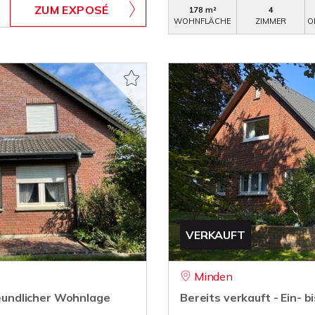
ZUM EXPOSÉ
178 m²
4
WOHNFLÄCHE
ZIMMER
O
VERKAUFT
Minden
freundlicher Wohnlage
Bereits verkauft - Ein- 