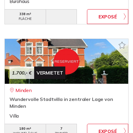
Bürohaus
338 m²
FLÄCHE
1.700,- €
VERMIETET
Minden
Wundervolle Stadtvilla in zentraler Lage von
Minden
Villa
180 m²
7