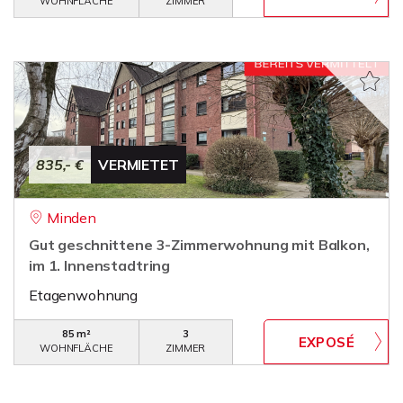
WOHNFLÄCHE
ZIMMER
835,- €
VERMIETET
Minden
Gut geschnittene 3-Zimmerwohnung mit Balkon,
im 1. Innenstadtring
Etagenwohnung
85 m²
3
WOHNFLÄCHE
ZIMMER