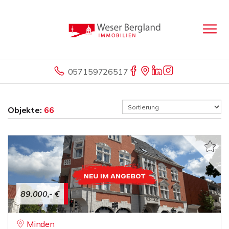
057159726517
Objekte:
66
89.000,- €
Minden