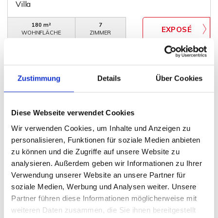
Villa
180 m²
7
WOHNFLÄCHE
ZIMMER
Zustimmung
Details
Über Cookies
Diese Webseite verwendet Cookies
VERKAUFT
Wir verwenden Cookies, um Inhalte und Anzeigen zu
personalisieren, Funktionen für soziale Medien anbieten
Minden
zu können und die Zugriffe auf unsere Website zu
analysieren. Außerdem geben wir Informationen zu Ihrer
Bereits verkauft! Schickes Einfamilienhaus im 1.
Verwendung unserer Website an unsere Partner für
Innenstadtring von Minden
soziale Medien, Werbung und Analysen weiter. Unsere
Haus
Partner führen diese Informationen möglicherweise mit
weiteren Daten zusammen, die Sie ihnen bereitgestellt
210 m²
7