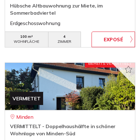
Hübsche Altbauwohnung zur Miete, im
Sommerbadviertel
Erdgeschosswohnung
100 m²
4
WOHNFLÄCHE
ZIMMER
VERMIETET
Minden
VERMITTELT - Doppelhaushälfte in schöner
Wohnlage von Minden-Süd