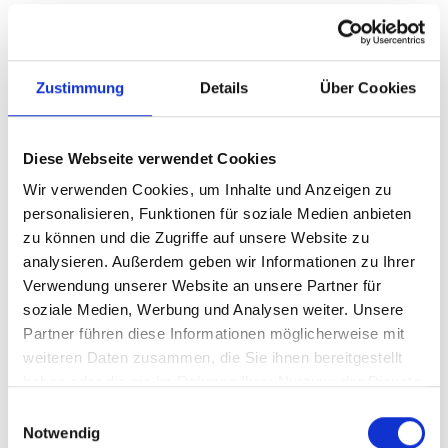
Cookies
Die Internetseiten verwenden teilweise so genannte
Zustimmung
Details
Über Cookies
Cookies. Cookies richten auf Ihrem Rechner keinen
Schaden an und enthalten keine Viren. Cookies dienen
dazu, unser Angebot nutzerfreundlicher, effektiver und
Diese Webseite verwendet Cookies
sicherer zu machen. Cookies sind kleine Textdateien, die
Wir verwenden Cookies, um Inhalte und Anzeigen zu
auf Ihrem Rechner abgelegt werden und die Ihr Browser
personalisieren, Funktionen für soziale Medien anbieten
speichert.
zu können und die Zugriffe auf unsere Website zu
analysieren. Außerdem geben wir Informationen zu Ihrer
Die meisten der von uns verwendeten Cookies sind so
Verwendung unserer Website an unsere Partner für
genannte "Session-Cookies". Sie werden nach Ende Ihres
soziale Medien, Werbung und Analysen weiter. Unsere
Partner führen diese Informationen möglicherweise mit
Besuchs automatisch gelöscht. Andere Cookies bleiben
weiteren Daten zusammen, die Sie ihnen bereitgestellt
auf Ihrem Endgerät gespeichert bis Sie diese löschen.
haben oder die sie im Rahmen Ihrer Nutzung der Dienste
Diese Cookies ermöglichen es uns, Ihren Browser beim
gesammelt haben.
Einwilligungsauswahl
nächsten Besuch wiederzuerkennen.
Notwendig