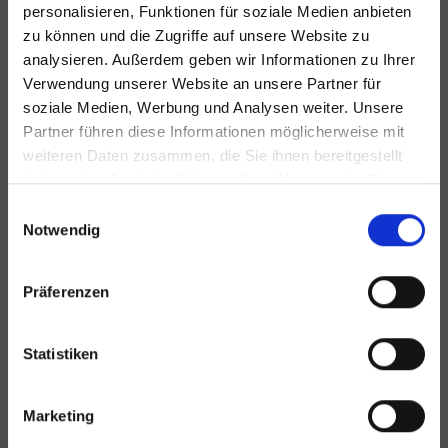
bewerten?
personalisieren, Funktionen für soziale Medien anbieten
zu können und die Zugriffe auf unsere Website zu
analysieren. Außerdem geben wir Informationen zu Ihrer
Wie 
Verwendung unserer Website an unsere Partner für
< 50
soziale Medien, Werbung und Analysen weiter. Unsere
Partner führen diese Informationen möglicherweise mit
WOHNUNG
HAUS
weiteren Daten zusammen, die Sie ihnen bereitgestellt
haben oder die sie im Rahmen Ihrer Nutzung der Dienste
gen
gesammelt haben.
Einwilligungsauswahl
Notwendig
Präferenzen
MEHRFAMILIENHAUS
GRUNDSTÜCK
Statistiken
Jetzt Immobilie bewerten
Marketing