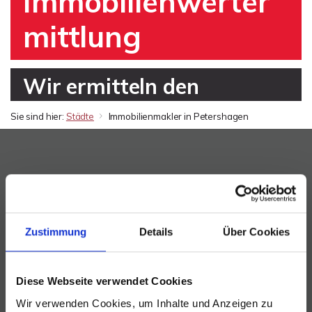
Immobilienwerter
mittlung
Wir ermitteln den
Marktwert Ihrer Immobilie
Sie sind hier:
Städte
Immobilienmakler in Petershagen
in Petershagen
Schritt 1:
Schritt 2:
Schritt 3:
Allgemein
Details
Bewertung
5 %
Zustimmung
Details
Über Cookies
Schri
Diese Webseite verwendet Cookies
Allg
Welche Art von Immobilien möchten Sie
Wir verwenden Cookies, um Inhalte und Anzeigen zu