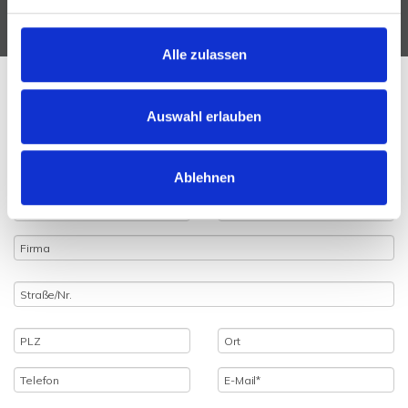
Alle zulassen
Ihre Nachricht an uns
Auswahl erlauben
Ablehnen