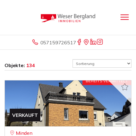
057159726517
Objekte:
134
VERKAUFT
Minden