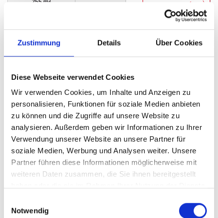
255 m²
FLÄCHE
Zustimmung
Details
Über Cookies
Diese Webseite verwendet Cookies
Wir verwenden Cookies, um Inhalte und Anzeigen zu
VERKAUFT
personalisieren, Funktionen für soziale Medien anbieten
zu können und die Zugriffe auf unsere Website zu
Bückeburg
analysieren. Außerdem geben wir Informationen zu Ihrer
Verwendung unserer Website an unsere Partner für
Bereits verkauft - Wundervolles Einfamilienhaus
soziale Medien, Werbung und Analysen weiter. Unsere
in Bückeburg
Partner führen diese Informationen möglicherweise mit
Einfamilienhaus
weiteren Daten zusammen, die Sie ihnen bereitgestellt
haben oder die sie im Rahmen Ihrer Nutzung der Dienste
163 m²
6
gesammelt haben.
WOHNFLÄCHE
ZIMMER
Einwilligungsauswahl
Notwendig