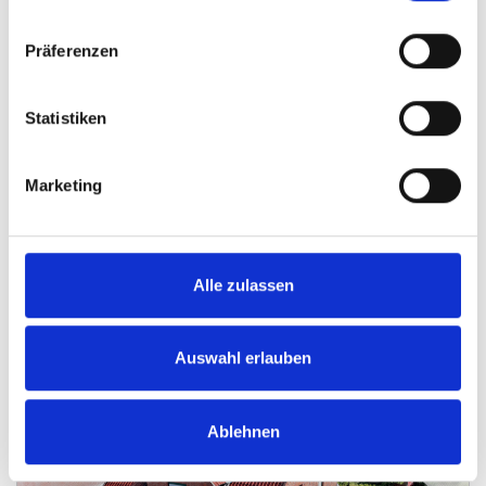
Präferenzen
Statistiken
VERKAUFT
Marketing
Minden
Bereits verkauft! Wundervolles Anwesen in
direkter Weserlage
Alle zulassen
Einfamilienhaus
305 m²
6
Auswahl erlauben
WOHNFLÄCHE
ZIMMER
Ablehnen