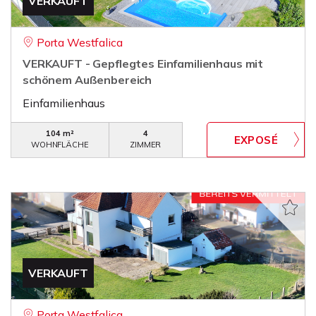
VERKAUFT
Porta Westfalica
VERKAUFT - Gepflegtes Einfamilienhaus mit
schönem Außenbereich
Einfamilienhaus
104 m²
4
WOHNFLÄCHE
ZIMMER
VERKAUFT
Porta Westfalica