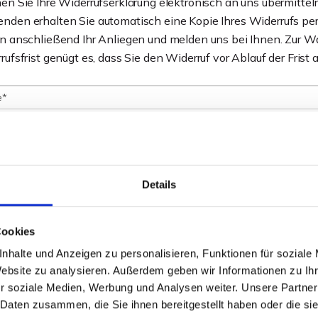
en Sie Ihre Widerrufserklärung elektronisch an uns übermittel
den erhalten Sie automatisch eine Kopie Ihres Widerrufs per
en anschließend Ihr Anliegen und melden uns bei Ihnen. Zur 
rufsfrist genügt es, dass Sie den Widerruf vor Ablauf der Frist
Details
Cookies
nhalte und Anzeigen zu personalisieren, Funktionen für soziale
Website zu analysieren. Außerdem geben wir Informationen zu I
r soziale Medien, Werbung und Analysen weiter. Unsere Partner
e die
Datenschutzerklärung
zur Kenntnis genommen. Ich stimme zu, das
 Daten zusammen, die Sie ihnen bereitgestellt haben oder die s
 und Daten zur Beantwortung meiner Anfrage elektronisch erhoben u