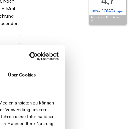
4,7
n. Nach
 E-Mail.
Basierend auf
56 Google-Bewertungen
Wahrung
Echtheit von Bewertungen
 absenden.
Über Cookies
 Medien anbieten zu können
hrer Verwendung unserer
 führen diese Informationen
s meine
ie im Rahmen Ihrer Nutzung
nd