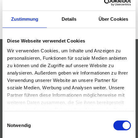
Wir ermitteln den
Zustimmung
Details
Über Cookies
Marktwert Ihrer Immobilie
Sie sind hier:
Städte
Immobilienmakler in Stadthagen
Diese Webseite verwendet Cookies
in Stadthagen
Wir verwenden Cookies, um Inhalte und Anzeigen zu
personalisieren, Funktionen für soziale Medien anbieten
Schritt 1:
Schritt 2:
Schritt 3:
zu können und die Zugriffe auf unsere Website zu
Allgemein
Details
Bewertung
analysieren. Außerdem geben wir Informationen zu Ihrer
Verwendung unserer Website an unsere Partner für
5 %
soziale Medien, Werbung und Analysen weiter. Unsere
Partner führen diese Informationen möglicherweise mit
weiteren Daten zusammen, die Sie ihnen bereitgestellt
Schri
Allg
Welche Art von Immobilien möchten Sie
haben oder die sie im Rahmen Ihrer Nutzung der Dienste
gesammelt haben.
Einwilligungsauswahl
bewerten?
Notwendig