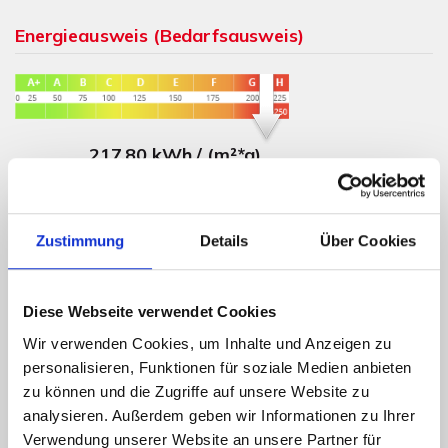
Energieausweis (Bedarfsausweis)
217,80 kWh / (m²*a)
Endenergiebedarf
Zustimmung
Details
Über Cookies
Weitere Informationen
Diese Webseite verwendet Cookies
Wesentlicher Energieträger
Gas
Wir verwenden Cookies, um Inhalte und Anzeigen zu
Energieausweis gültig bis
05.06.2024
personalisieren, Funktionen für soziale Medien anbieten
zu können und die Zugriffe auf unsere Website zu
Energieausweis Werteklasse
G
analysieren. Außerdem geben wir Informationen zu Ihrer
Energieausweis Baujahr
1957
Verwendung unserer Website an unsere Partner für