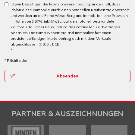
Ich/wir bestätige/n die Provisionsvereinbarung für den Fall, dass
ich/wir diese Immobilie durch einen notariellen Kaufvertrag erwerbe/n,
und werde/n an die Firma WeserBergland Immobilien eine Provision
in Höhe von 3,57%, inkl. MwSt., auf den notariell beurkundeten
Kaufpreis. fällig bei Beurkundung des notariellen Kaufvertrages
bezahle/n. Die Firma WeserBergland Immobilien hat einen
provisionspflichtigen Maklervertrag auch mit dem Verkäufer
abgeschlossen (§ 656 c BGB).
*
* Pflichtfelder
Absenden
PARTNER & AUSZEICHNUNGEN