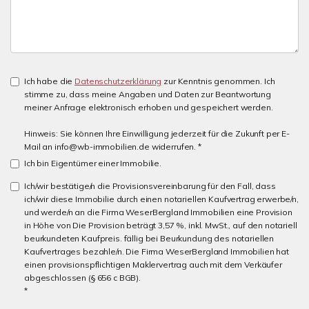
Ich habe die
Datenschutzerklärung
zur Kenntnis genommen. Ich
stimme zu, dass meine Angaben und Daten zur Beantwortung
meiner Anfrage elektronisch erhoben und gespeichert werden.
Hinweis: Sie können Ihre Einwilligung jederzeit für die Zukunft per E-
Mail an info@wb-immobilien.de widerrufen. *
Ich bin Eigentümer einer Immobilie.
Ich/wir bestätige/n die Provisionsvereinbarung für den Fall, dass
ich/wir diese Immobilie durch einen notariellen Kaufvertrag erwerbe/n,
und werde/n an die Firma WeserBergland Immobilien eine Provision
in Höhe von Die Provision beträgt 3,57 %, inkl. MwSt., auf den notariell
beurkundeten Kaufpreis. fällig bei Beurkundung des notariellen
Kaufvertrages bezahle/n. Die Firma WeserBergland Immobilien hat
einen provisionspflichtigen Maklervertrag auch mit dem Verkäufer
abgeschlossen (§ 656 c BGB).
*