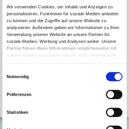
Weitere Informationen
Wir verwenden Cookies, um Inhalte und Anzeigen zu
personalisieren, Funktionen für soziale Medien anbieten
zu können und die Zugriffe auf unsere Website zu
Wesentlicher Energieträger
Gas
analysieren. Außerdem geben wir Informationen zu Ihrer
Energieausweis Ausstelldatum
2024-04-17
Verwendung unserer Website an unsere Partner für
Energieausweis gültig bis
16.04.2034
soziale Medien, Werbung und Analysen weiter. Unsere
Partner führen diese Informationen möglicherweise mit
Energieausweis Jahrgang
ab dem 1.5.2014
weiteren Daten zusammen, die Sie ihnen bereitgestellt
Energieausweis Werteklasse
F
haben oder die sie im Rahmen Ihrer Nutzung der Dienste
Energieausweis Baujahr
1965
gesammelt haben.
Einwilligungsauswahl
Notwendig
Energieausweis Gebäudeart
Wohngebäude
Heizung
Zentralheizung
Präferenzen
Befeuerung
Gas
Statistiken