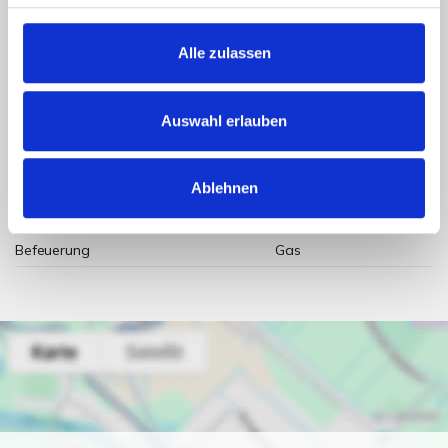
Energieausweis Ausstelldatum
2023-11-20
Energieausweis gültig bis
19.11.20233
Alle zulassen
Energieausweis Jahrgang
ab dem 1.5.2014
Energieausweis Werteklasse
F
Auswahl erlauben
Energieausweis Baujahr
1957
Energieausweis Gebäudeart
Wohngebäude
Ablehnen
Heizung
Zentralheizung
Befeuerung
Gas