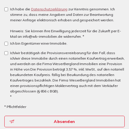
Ich habe die
Datenschutzerklärung
zur Kenntnis genommen. Ich
stimme zu, dass meine Angaben und Daten zur Beantwortung
meiner Anfrage elektronisch erhoben und gespeichert werden.
Hinweis: Sie können Ihre Einwilligung jederzeit für die Zukunft per E-
Mail an info@wb-immobilien.de widerrufen. *
Ich bin Eigentümer einer Immobilie.
Ich/wir bestätige/n die Provisionsvereinbarung für den Fall, dass
ich/wir diese Immobilie durch einen notariellen Kaufvertrag erwerbe/n,
und werde/n an die Firma WeserBergland Immobilien eine Provision
in Höhe von Die Provision beträgt 3,57 %, inkl. MwSt., auf den notariell
beurkundeten Kaufpreis. fällig bei Beurkundung des notariellen
Kaufvertrages bezahle/n. Die Firma WeserBergland Immobilien hat
einen provisionspflichtigen Maklervertrag auch mit dem Verkäufer
abgeschlossen (§ 656 c BGB).
*
* Pflichtfelder
Absenden