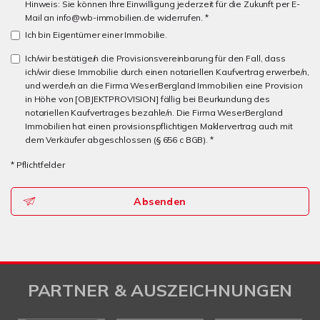
Hinweis: Sie können Ihre Einwilligung jederzeit für die Zukunft per E-
Mail an info@wb-immobilien.de widerrufen. *
Ich bin Eigentümer einer Immobilie.
Ich/wir bestätige/n die Provisionsvereinbarung für den Fall, dass
ich/wir diese Immobilie durch einen notariellen Kaufvertrag erwerbe/n,
und werde/n an die Firma WeserBergland Immobilien eine Provision
in Höhe von [OBJEKTPROVISION] fällig bei Beurkundung des
notariellen Kaufvertrages bezahle/n. Die Firma WeserBergland
Immobilien hat einen provisionspflichtigen Maklervertrag auch mit
dem Verkäufer abgeschlossen (§ 656 c BGB). *
* Pflichtfelder
Absenden
PARTNER & AUSZEICHNUNGEN