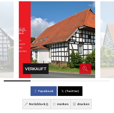
VERKAUFT
Facebook
(Twitter)
Notizblock (
)
merken
drucken