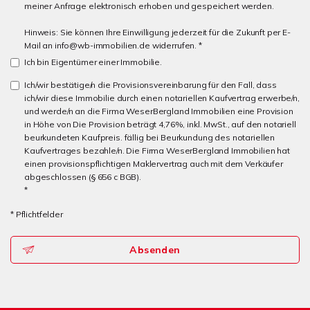
meiner Anfrage elektronisch erhoben und gespeichert werden.
Hinweis: Sie können Ihre Einwilligung jederzeit für die Zukunft per E-
Mail an info@wb-immobilien.de widerrufen. *
Ich bin Eigentümer einer Immobilie.
Ich/wir bestätige/n die Provisionsvereinbarung für den Fall, dass
ich/wir diese Immobilie durch einen notariellen Kaufvertrag erwerbe/n,
und werde/n an die Firma WeserBergland Immobilien eine Provision
in Höhe von Die Provision beträgt 4,76%, inkl. MwSt., auf den notariell
beurkundeten Kaufpreis. fällig bei Beurkundung des notariellen
Kaufvertrages bezahle/n. Die Firma WeserBergland Immobilien hat
einen provisionspflichtigen Maklervertrag auch mit dem Verkäufer
abgeschlossen (§ 656 c BGB).
*
* Pflichtfelder
Absenden