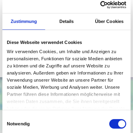
Ansprechpartner
Zustimmung
Details
Über Cookies
Telefon: 0571 597 265 17
Telefax: 0571 870 490 05
Diese Webseite verwendet Cookies
info@wb-immobilien.de
Wir verwenden Cookies, um Inhalte und Anzeigen zu
personalisieren, Funktionen für soziale Medien anbieten
zu können und die Zugriffe auf unsere Website zu
analysieren. Außerdem geben wir Informationen zu Ihrer
Verwendung unserer Website an unsere Partner für
soziale Medien, Werbung und Analysen weiter. Unsere
Partner führen diese Informationen möglicherweise mit
weiteren Daten zusammen, die Sie ihnen bereitgestellt
haben oder die sie im Rahmen Ihrer Nutzung der Dienste
gesammelt haben.
Einwilligungsauswahl
Ich bin damit einverstanden, dass mir Karten von Google
Notwendig
angezeigt werden. Es gelten die