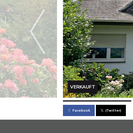
VERKAUFT
Facebook
(Twitter)