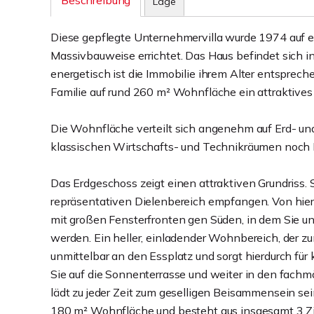
Beschreibung
Lage
Diese gepflegte Unternehmervilla wurde 1974 auf e
Massivbauweise errichtet. Das Haus befindet sich 
energetisch ist die Immobilie ihrem Alter entsprech
Familie auf rund 260 m² Wohnfläche ein attraktives
Die Wohnfläche verteilt sich angenehm auf Erd- un
klassischen Wirtschafts- und Technikräumen noch Pl
Das Erdgeschoss zeigt einen attraktiven Grundriss.
repräsentativen Dielenbereich empfangen. Von hier
mit großen Fensterfronten gen Süden, in dem Sie und
werden. Ein heller, einladender Wohnbereich, der z
unmittelbar an den Essplatz und sorgt hierdurch fü
Sie auf die Sonnenterrasse und weiter in den fac
lädt zu jeder Zeit zum geselligen Beisammensein se
180 m² Wohnfläche und besteht aus insgesamt 3 Z