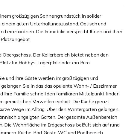
inem großzügigen Sonnengrundstück in solider
in einem guten Unterhaltungszustand. Optisch und
end einzuordnen. Die Immobilie verspricht Ihnen und Ihrer
 Platzangebot.
d Obergschoss. Der Kellerbereich bietet neben den
atz für Hobbys, Lagerplatz oder ein Büro.
 Sie und Ihre Gäste werden im großzügigen und
 gelangen Sie in das das opulente Wohn- / Esszimmer
 Ihre Familie schnell den familiären Mittelpunkt finden
um gemütlichen Verweilen einlädt. Die Küche grenzt
r kurze Wege im Alltag. Über den Wintergarten gelangen
hmännisch angelgten Garten. Der gesamte Außenbereich
in. Die Wohnfläche im Erdgeschoss beläuft sich auf rund
immern, Küche, Bad, Gäste-WC und Poolbereich.