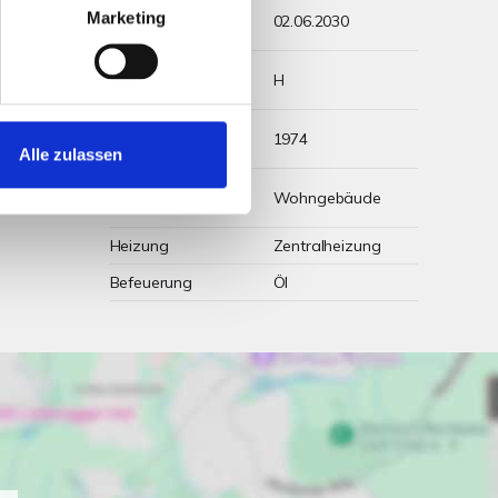
Energieausweis
Marketing
02.06.2030
gültig bis
m²*a)
Energieausweis
H
arf
Werteklasse
Energieausweis
1974
Baujahr
Alle zulassen
Energieausweis
Wohngebäude
Gebäudeart
Heizung
Zentralheizung
Befeuerung
Öl