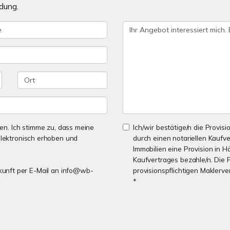
dung.
n. Ich stimme zu, dass meine
Ich/wir bestätige/n die Provisi
lektronisch erhoben und
durch einen notariellen Kaufv
Immobilien eine Provision in H
Kaufvertrages bezahle/n. Die 
Zukunft per E-Mail an info@wb-
provisionspflichtigen Maklerv
*