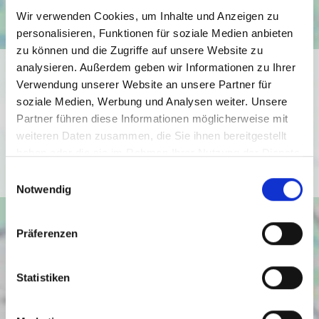
Wir verwenden Cookies, um Inhalte und Anzeigen zu
personalisieren, Funktionen für soziale Medien anbieten
zu können und die Zugriffe auf unsere Website zu
analysieren. Außerdem geben wir Informationen zu Ihrer
Ich bin damit einverstanden, dass mir Karten von Google
Verwendung unserer Website an unsere Partner für
angezeigt werden. Es gelten die
soziale Medien, Werbung und Analysen weiter. Unsere
Datenschutzbedingungen von Google
Partner führen diese Informationen möglicherweise mit
(
https://policies.google.com/privacy
).
weiteren Daten zusammen, die Sie ihnen bereitgestellt
haben oder die sie im Rahmen Ihrer Nutzung der Dienste
Ich bin einverstanden
gesammelt haben.
Einwilligungsauswahl
Notwendig
Präferenzen
Statistiken