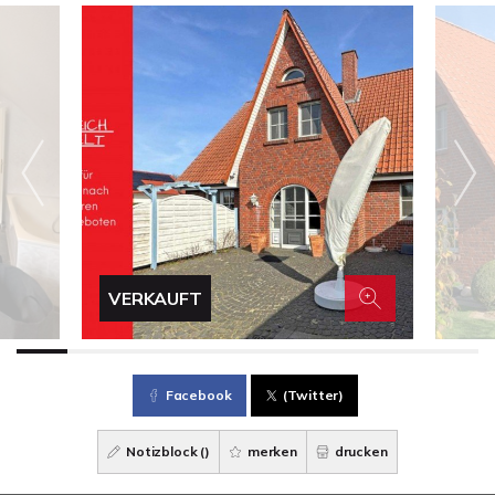
VERKAUFT
Facebook
(Twitter)
Notizblock (
)
merken
drucken