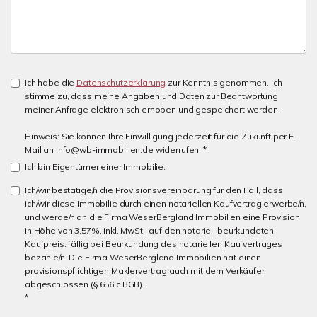
Ich habe die
Datenschutzerklärung
zur Kenntnis genommen. Ich
stimme zu, dass meine Angaben und Daten zur Beantwortung
meiner Anfrage elektronisch erhoben und gespeichert werden.
Hinweis: Sie können Ihre Einwilligung jederzeit für die Zukunft per E-
Mail an info@wb-immobilien.de widerrufen. *
Ich bin Eigentümer einer Immobilie.
Ich/wir bestätige/n die Provisionsvereinbarung für den Fall, dass
ich/wir diese Immobilie durch einen notariellen Kaufvertrag erwerbe/n,
und werde/n an die Firma WeserBergland Immobilien eine Provision
in Höhe von 3,57%, inkl. MwSt., auf den notariell beurkundeten
Kaufpreis. fällig bei Beurkundung des notariellen Kaufvertrages
bezahle/n. Die Firma WeserBergland Immobilien hat einen
provisionspflichtigen Maklervertrag auch mit dem Verkäufer
abgeschlossen (§ 656 c BGB).
*