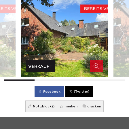
VERKAUFT
Facebook
(Twitter)
Notizblock (
)
merken
drucken