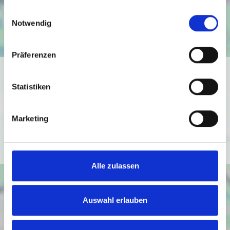
gesammelt haben.
Einwilligungsauswahl
Notwendig
Präferenzen
Ich bin damit einverstanden, dass mir Karten von Google
angezeigt werden. Es gelten die
Statistiken
Datenschutzbedingungen von Google
(
https://policies.google.com/privacy
).
Marketing
Ich bin einverstanden
Alle zulassen
Auswahl erlauben