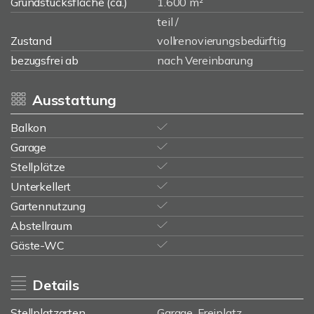
Grundstücksfläche (ca.)
1.600 m²
teil /
Zustand
vollrenovierungsbedürftig
bezugsfrei ab
nach Vereinbarung
Ausstattung
Balkon
Garage
Stellplätze
Unterkellert
Gartennutzung
Abstellraum
Gäste-WC
Details
Stellplatzarten
Garage, Freiplatz