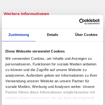
Weitere Informationen
Wesentlicher Energieträger
Öl
Energieausweis Ausstelldatum
2025-10-07
Zustimmung
Details
Über Cookies
Energieausweis gültig bis
06.10.2035
Energieausweis Jahrgang
ab dem 1.5.2014
Diese Webseite verwendet Cookies
Energieausweis Werteklasse
H
Wir verwenden Cookies, um Inhalte und Anzeigen zu
personalisieren, Funktionen für soziale Medien anbieten
Energieausweis Baujahr
1907
zu können und die Zugriffe auf unsere Website zu
Energieausweis Gebäudeart
Wohngebäude
analysieren. Außerdem geben wir Informationen zu Ihrer
Heizung
Zentralheizung
Verwendung unserer Website an unsere Partner für
soziale Medien, Werbung und Analysen weiter. Unsere
Befeuerung
Öl
Partner führen diese Informationen möglicherweise mit
weiteren Daten zusammen, die Sie ihnen bereitgestellt
haben oder die sie im Rahmen Ihrer Nutzung der Dienste