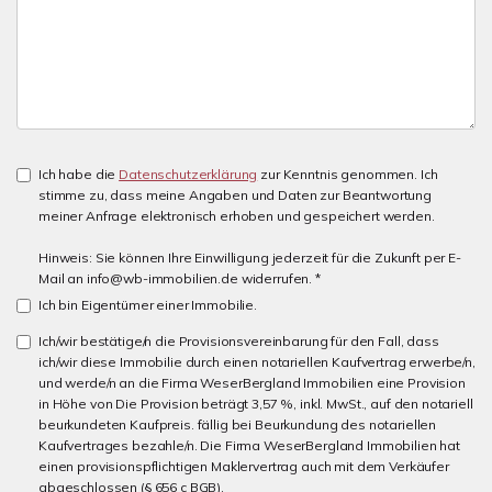
Ich habe die
Datenschutzerklärung
zur Kenntnis genommen. Ich
stimme zu, dass meine Angaben und Daten zur Beantwortung
meiner Anfrage elektronisch erhoben und gespeichert werden.
Hinweis: Sie können Ihre Einwilligung jederzeit für die Zukunft per E-
Mail an info@wb-immobilien.de widerrufen. *
Ich bin Eigentümer einer Immobilie.
Ich/wir bestätige/n die Provisionsvereinbarung für den Fall, dass
ich/wir diese Immobilie durch einen notariellen Kaufvertrag erwerbe/n,
und werde/n an die Firma WeserBergland Immobilien eine Provision
in Höhe von Die Provision beträgt 3,57 %, inkl. MwSt., auf den notariell
beurkundeten Kaufpreis. fällig bei Beurkundung des notariellen
Kaufvertrages bezahle/n. Die Firma WeserBergland Immobilien hat
einen provisionspflichtigen Maklervertrag auch mit dem Verkäufer
abgeschlossen (§ 656 c BGB).