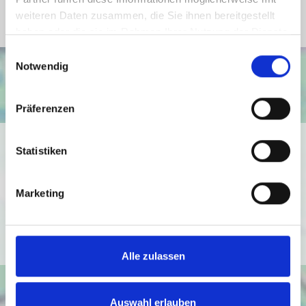
weiteren Daten zusammen, die Sie ihnen bereitgestellt
haben oder die sie im Rahmen Ihrer Nutzung der Dienste
gesammelt haben.
Einwilligungsauswahl
Notwendig
Präferenzen
Ich bin damit einverstanden, dass mir Karten von Google
Statistiken
angezeigt werden. Es gelten die
Datenschutzbedingungen von Google
Marketing
(
https://policies.google.com/privacy
).
Ich bin einverstanden
Alle zulassen
Auswahl erlauben