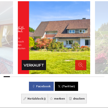
VERKAUFT
Facebook
(Twitter)
Notizblock (
)
merken
drucken