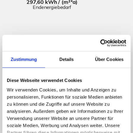
297,60 kWh / (m²*a)
Endenergiebedarf
Weitere Informationen
Wesentlicher Energieträger
Gas
Zustimmung
Details
Über Cookies
Energieausweis Ausstelldatum
2023-06-14
Energieausweis gültig bis
13.06.2033
Diese Webseite verwendet Cookies
Energieausweis Jahrgang
ab dem 1.5.2014
Wir verwenden Cookies, um Inhalte und Anzeigen zu
Energieausweis Werteklasse
H
personalisieren, Funktionen für soziale Medien anbieten
Energieausweis Baujahr
1960
zu können und die Zugriffe auf unsere Website zu
analysieren. Außerdem geben wir Informationen zu Ihrer
Energieausweis Gebäudeart
Wohngebäude
Verwendung unserer Website an unsere Partner für
Heizung
Zentralheizung
soziale Medien, Werbung und Analysen weiter. Unsere
Befeuerung
Gas
Partner führen diese Informationen möglicherweise mit