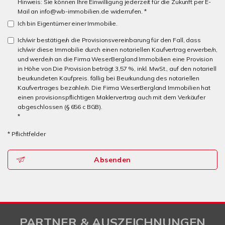
Hinweis: Sie können Ihre Einwilligung jederzeit für die Zukunft per E-
Mail an info@wb-immobilien.de widerrufen. *
Ich bin Eigentümer einer Immobilie.
Ich/wir bestätige/n die Provisionsvereinbarung für den Fall, dass
ich/wir diese Immobilie durch einen notariellen Kaufvertrag erwerbe/n,
und werde/n an die Firma WeserBergland Immobilien eine Provision
in Höhe von Die Provision beträgt 3,57 %, inkl. MwSt., auf den notariell
beurkundeten Kaufpreis. fällig bei Beurkundung des notariellen
Kaufvertrages bezahle/n. Die Firma WeserBergland Immobilien hat
einen provisionspflichtigen Maklervertrag auch mit dem Verkäufer
abgeschlossen (§ 656 c BGB).
*
* Pflichtfelder
Absenden
PARTNER & AUSZEICHNUNGEN