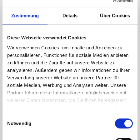
Zustimmung
Details
Über Cookies
Energieausweis (Bedarfsausweis)
Diese Webseite verwendet Cookies
Wir verwenden Cookies, um Inhalte und Anzeigen zu
personalisieren, Funktionen für soziale Medien anbieten
30,40 kWh / (m²*a)
zu können und die Zugriffe auf unsere Website zu
Endenergiebedarf
analysieren. Außerdem geben wir Informationen zu Ihrer
Verwendung unserer Website an unsere Partner für
soziale Medien, Werbung und Analysen weiter. Unsere
Partner führen diese Informationen möglicherweise mit
Weitere Informationen
weiteren Daten zusammen, die Sie ihnen bereitgestellt
haben oder die sie im Rahmen Ihrer Nutzung der Dienste
Wesentlicher Energieträger
Strom
gesammelt haben.
Einwilligungsauswahl
Notwendig
Energieausweis Ausstelldatum
2026-06-29
Energieausweis gültig bis
29.06.2036