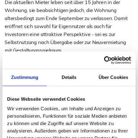
Die aktuellen Mieter leben seit über 15 Jahren in der
Wohnung, sie beabsichtigen jedoch, die Wohnung
altersbedingt zum Ende September zu verlassen. Damit
eröffnet sich sowohl für Eigennutzer als auch für
Investoren eine attraktive Perspektive - sei es zur
Selbstnutzung nach Übergabe oder zur Neuvermietung
mit Gestaltungsspielraum.
Ansprechpartner
Zustimmung
Details
Über Cookies
Sven Weihe
Telefon: 0571 597 265 17
Diese Webseite verwendet Cookies
Telefax: 0571 870 490 05
Wir verwenden Cookies, um Inhalte und Anzeigen zu
weihe@wb-immobilien.de
personalisieren, Funktionen für soziale Medien anbieten
zu können und die Zugriffe auf unsere Website zu
analysieren. Außerdem geben wir Informationen zu Ihrer