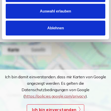
Energieausweis Jahrgang
ab dem 1.5.2014
Energieausweis Werteklasse
D
Auswahl erlauben
Energieausweis Baujahr
1972
Energieausweis Gebäudeart
Wohngebäude
Ablehnen
Ich bin damit einverstanden, dass mir Karten von Google
angezeigt werden. Es gelten die
Datenschutzbedingungen von Google
(
https://policies.google.com/privacy
).
Ich bin einverstanden