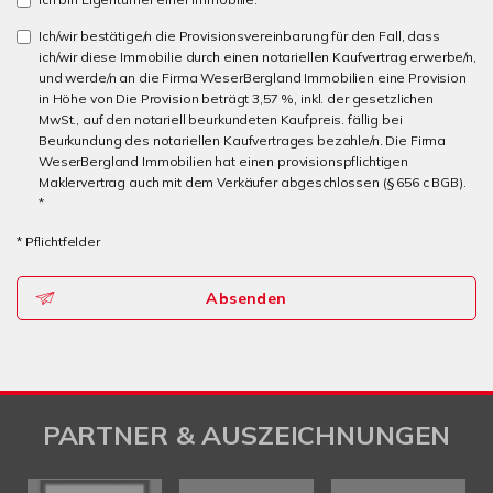
Ich/wir bestätige/n die Provisionsvereinbarung für den Fall, dass
ich/wir diese Immobilie durch einen notariellen Kaufvertrag erwerbe/n,
und werde/n an die Firma WeserBergland Immobilien eine Provision
in Höhe von Die Provision beträgt 3,57 %, inkl. der gesetzlichen
MwSt., auf den notariell beurkundeten Kaufpreis. fällig bei
Beurkundung des notariellen Kaufvertrages bezahle/n. Die Firma
WeserBergland Immobilien hat einen provisionspflichtigen
Maklervertrag auch mit dem Verkäufer abgeschlossen (§ 656 c BGB).
*
* Pflichtfelder
Absenden
PARTNER & AUSZEICHNUNGEN