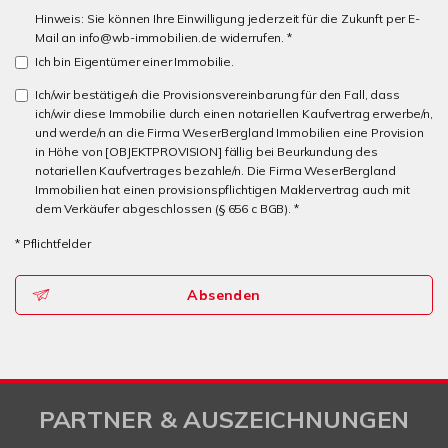
Hinweis: Sie können Ihre Einwilligung jederzeit für die Zukunft per E-
Mail an info@wb-immobilien.de widerrufen. *
Ich bin Eigentümer einer Immobilie.
Ich/wir bestätige/n die Provisionsvereinbarung für den Fall, dass
ich/wir diese Immobilie durch einen notariellen Kaufvertrag erwerbe/n,
und werde/n an die Firma WeserBergland Immobilien eine Provision
in Höhe von [OBJEKTPROVISION] fällig bei Beurkundung des
notariellen Kaufvertrages bezahle/n. Die Firma WeserBergland
Immobilien hat einen provisionspflichtigen Maklervertrag auch mit
dem Verkäufer abgeschlossen (§ 656 c BGB). *
* Pflichtfelder
Absenden
PARTNER & AUSZEICHNUNGEN