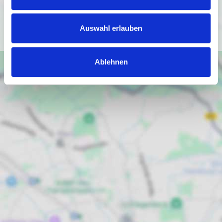
(
https://policies.google.com/privacy
).
Ich bin einverstanden
Auswahl erlauben
Ablehnen