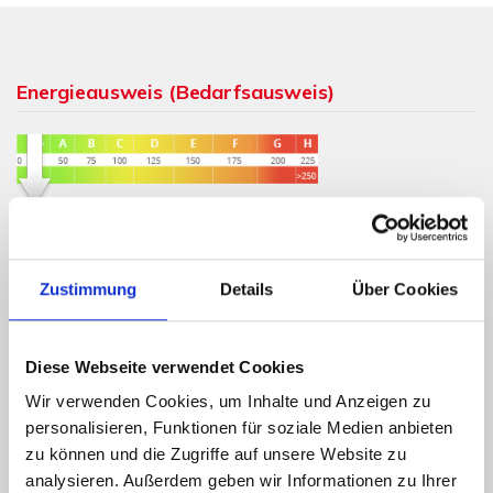
Energieausweis (Bedarfsausweis)
23,10 kWh / (m²*a)
Endenergiebedarf
Zustimmung
Details
Über Cookies
Weitere Informationen
Diese Webseite verwendet Cookies
Wir verwenden Cookies, um Inhalte und Anzeigen zu
Wesentlicher Energieträger
Strom
personalisieren, Funktionen für soziale Medien anbieten
Energieausweis Ausstelldatum
2024-02-12
zu können und die Zugriffe auf unsere Website zu
analysieren. Außerdem geben wir Informationen zu Ihrer
Energieausweis gültig bis
11.02.2034