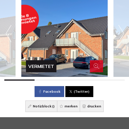
VERMIETET
Facebook
(Twitter)
Notizblock (
)
merken
drucken