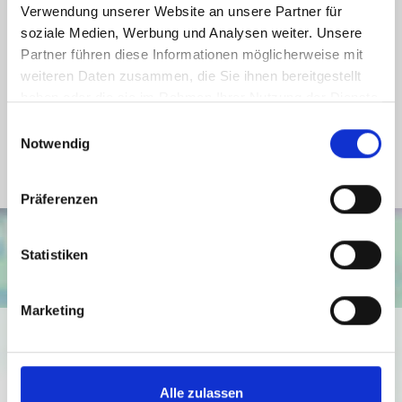
Verwendung unserer Website an unsere Partner für
Energieausweis Jahrgang
ab dem 1.5.2014
soziale Medien, Werbung und Analysen weiter. Unsere
Partner führen diese Informationen möglicherweise mit
Energieausweis Werteklasse
A_PLUS
weiteren Daten zusammen, die Sie ihnen bereitgestellt
Energieausweis Baujahr
2024
haben oder die sie im Rahmen Ihrer Nutzung der Dienste
Energieausweis Gebäudeart
Wohngebäude
gesammelt haben.
Einwilligungsauswahl
Notwendig
Befeuerung
Elektro
Präferenzen
Statistiken
Marketing
Ich bin damit einverstanden, dass mir Karten von Google
angezeigt werden. Es gelten die
Datenschutzbedingungen von Google
Alle zulassen