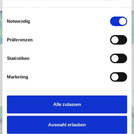
haben oder die sie im Rahmen Ihrer Nutzung der Dienste
gesammelt haben.
Einwilligungsauswahl
Notwendig
Präferenzen
Ich bin damit einverstanden, dass mir Karten von Google
Statistiken
angezeigt werden. Es gelten die
Datenschutzbedingungen von Google
(
https://policies.google.com/privacy
).
Marketing
Ich bin einverstanden
Alle zulassen
Auswahl erlauben