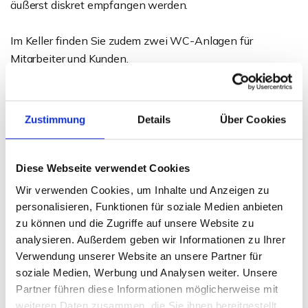
äußerst diskret empfangen werden.
Im Keller finden Sie zudem zwei WC-Anlagen für
Mitarbeiter und Kunden.
Falls Sie auf der Suche nach einer außergewöhnlichen
Fläche für Ihr Gewerbe sind, dann haben Sie mit dieser
Zustimmung
Details
Über Cookies
Immobilie das perfekte Angebot gefunden!
Diese Webseite verwendet Cookies
Ansprechpartner
Wir verwenden Cookies, um Inhalte und Anzeigen zu
Sven Weihe
personalisieren, Funktionen für soziale Medien anbieten
zu können und die Zugriffe auf unsere Website zu
Telefon: 0571 597 265 17
analysieren. Außerdem geben wir Informationen zu Ihrer
Telefax: 0571 870 490 05
Verwendung unserer Website an unsere Partner für
weihe@wb-immobilien.de
soziale Medien, Werbung und Analysen weiter. Unsere
Partner führen diese Informationen möglicherweise mit
weiteren Daten zusammen, die Sie ihnen bereitgestellt