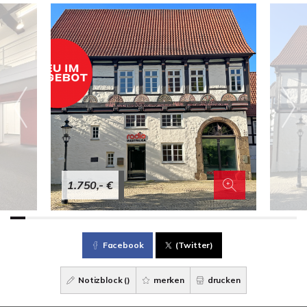
1.750,- €
Facebook
(Twitter)
Notizblock (
)
merken
drucken