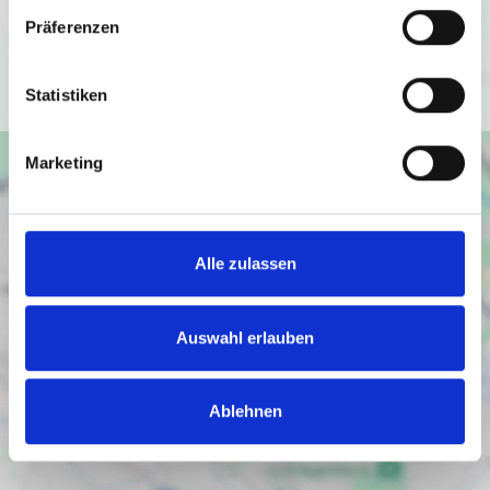
(
https://policies.google.com/privacy
).
Präferenzen
Ich bin einverstanden
Statistiken
Marketing
Alle zulassen
Auswahl erlauben
Ablehnen