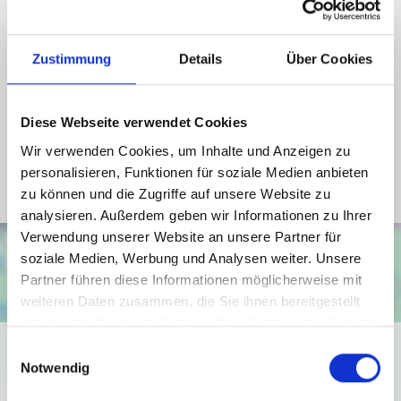
Energieausweis Jahrgang
ab dem 1.5.2014
Energieausweis Werteklasse
C
Zustimmung
Details
Über Cookies
Energieausweis Baujahr
1970
Energieausweis Gebäudeart
Wohngebäude
Diese Webseite verwendet Cookies
Heizung
Zentralheizung
Wir verwenden Cookies, um Inhalte und Anzeigen zu
Befeuerung
Öl
personalisieren, Funktionen für soziale Medien anbieten
zu können und die Zugriffe auf unsere Website zu
analysieren. Außerdem geben wir Informationen zu Ihrer
Verwendung unserer Website an unsere Partner für
soziale Medien, Werbung und Analysen weiter. Unsere
Partner führen diese Informationen möglicherweise mit
weiteren Daten zusammen, die Sie ihnen bereitgestellt
haben oder die sie im Rahmen Ihrer Nutzung der Dienste
gesammelt haben.
Ich bin damit einverstanden, dass mir Karten von Google
Einwilligungsauswahl
Notwendig
angezeigt werden. Es gelten die
Datenschutzbedingungen von Google