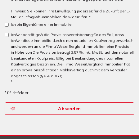
Hinweis: Sie können Ihre Einwilligung jederzeit für die Zukunft per E-
Mail an info@wb-immobilien.de widerrufen. *
Ich bin Eigentümer einer Immobilie.
Ich/wir bestätige/n die Provisionsvereinbarung für den Fall, dass
ich/wir diese Immobilie durch einen notariellen Kaufvertrag erwerbe/n,
und werde/n an die Firma WeserBergland Immobilien eine Provision
in Höhe von Die Provision beträgt 3,57 %, inkl. MwSt., auf den notariell
beurkundeten Kaufpreis. fällig bei Beurkundung des notariellen
Kaufvertrages bezahle/n. Die Firma WeserBergland Immobilien hat
einen provisionspflichtigen Maklervertrag auch mit dem Verkäufer
abgeschlossen (§ 656 c BGB).
*
* Pflichtfelder
Absenden