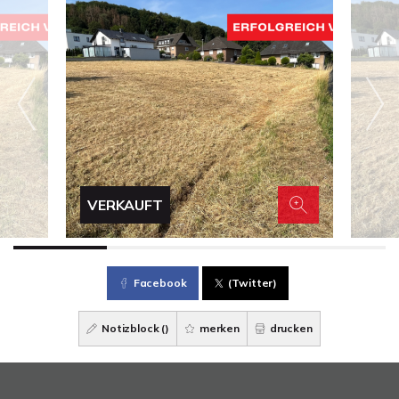
VERKAUFT
Facebook
(Twitter)
Notizblock (
)
merken
drucken