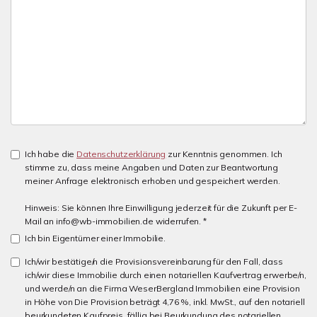
Ich habe die
Datenschutzerklärung
zur Kenntnis genommen. Ich
stimme zu, dass meine Angaben und Daten zur Beantwortung
meiner Anfrage elektronisch erhoben und gespeichert werden.
Hinweis: Sie können Ihre Einwilligung jederzeit für die Zukunft per E-
Mail an info@wb-immobilien.de widerrufen. *
Ich bin Eigentümer einer Immobilie.
Ich/wir bestätige/n die Provisionsvereinbarung für den Fall, dass
ich/wir diese Immobilie durch einen notariellen Kaufvertrag erwerbe/n,
und werde/n an die Firma WeserBergland Immobilien eine Provision
in Höhe von Die Provision beträgt 4,76 %, inkl. MwSt., auf den notariell
beurkundeten Kaufpreis. fällig bei Beurkundung des notariellen