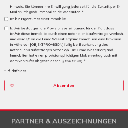
Hinweis: Sie können Ihre Einwilligung jederzeit für die Zukunft per E-
Mail an info@wb-immobilien.de widerrufen. *
Ich bin Eigentümer einer Immobilie.
Ich/wir bestätige/n die Provisionsvereinbarung für den Fall, dass
ich/wir diese Immobilie durch einen notariellen Kaufvertrag erwerbe/n,
und werde/n an die Firma WeserBergland Immobilien eine Provision
in Höhe von [OBJEKTPROVISION] fällig bei Beurkundung des
notariellen Kaufvertrages bezahle/n. Die Firma WeserBergland
Immobilien hat einen provisionspflichtigen Maklervertrag auch mit
dem Verkäufer abgeschlossen (§ 656 c BGB). *
* Pflichtfelder
Absenden
PARTNER & AUSZEICHNUNGEN