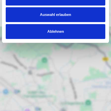
(
https://policies.google.com/privacy
).
Ich bin einverstanden
Auswahl erlauben
Ablehnen