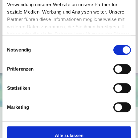
Wesentlicher Energieträger
Gas
Verwendung unserer Website an unsere Partner für
Energieverbrauch für Warmwasser
enthalten
soziale Medien, Werbung und Analysen weiter. Unsere
Partner führen diese Informationen möglicherweise mit
Energieausweis Baujahr
1936
weiteren Daten zusammen, die Sie ihnen bereitgestellt
Energieausweis Gebäudeart
Wohngebäude
haben oder die sie im Rahmen Ihrer Nutzung der Dienste
Heizung
Zentralheizung
gesammelt haben.
Einwilligungsauswahl
Notwendig
Befeuerung
Gas
Präferenzen
Statistiken
Marketing
Ich bin damit einverstanden, dass mir Karten von Google
angezeigt werden. Es gelten die
Datenschutzbedingungen von Google
Alle zulassen