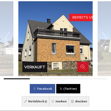
VERKAUFT
Facebook
(Twitter)
Notizblock (
)
merken
drucken