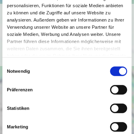
personalisieren, Funktionen für soziale Medien anbieten
Ich bin damit einverstanden, dass mir Karten von Google
zu können und die Zugriffe auf unsere Website zu
angezeigt werden. Es gelten die
analysieren. Außerdem geben wir Informationen zu Ihrer
Verwendung unserer Website an unsere Partner für
Datenschutzbedingungen von Google
soziale Medien, Werbung und Analysen weiter. Unsere
(
https://policies.google.com/privacy
).
Partner führen diese Informationen möglicherweise mit
weiteren Daten zusammen, die Sie ihnen bereitgestellt
Ich bin einverstanden
haben oder die sie im Rahmen Ihrer Nutzung der Dienste
gesammelt haben.
Einwilligungsauswahl
Notwendig
Präferenzen
Statistiken
Marketing