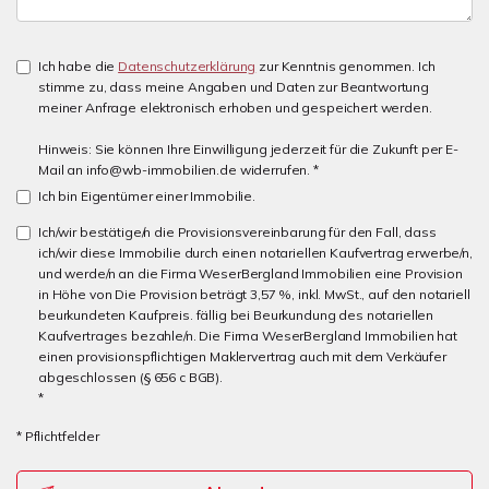
Ich habe die
Datenschutzerklärung
zur Kenntnis genommen. Ich
stimme zu, dass meine Angaben und Daten zur Beantwortung
meiner Anfrage elektronisch erhoben und gespeichert werden.
Hinweis: Sie können Ihre Einwilligung jederzeit für die Zukunft per E-
Mail an info@wb-immobilien.de widerrufen. *
Ich bin Eigentümer einer Immobilie.
Ich/wir bestätige/n die Provisionsvereinbarung für den Fall, dass
ich/wir diese Immobilie durch einen notariellen Kaufvertrag erwerbe/n,
und werde/n an die Firma WeserBergland Immobilien eine Provision
in Höhe von Die Provision beträgt 3,57 %, inkl. MwSt., auf den notariell
beurkundeten Kaufpreis. fällig bei Beurkundung des notariellen
Kaufvertrages bezahle/n. Die Firma WeserBergland Immobilien hat
einen provisionspflichtigen Maklervertrag auch mit dem Verkäufer
abgeschlossen (§ 656 c BGB).
*
* Pflichtfelder