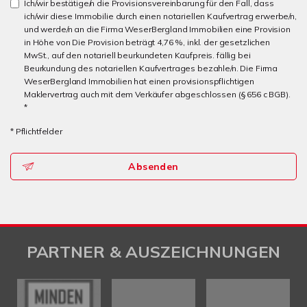
Ich/wir bestätige/n die Provisionsvereinbarung für den Fall, dass
ich/wir diese Immobilie durch einen notariellen Kaufvertrag erwerbe/n,
und werde/n an die Firma WeserBergland Immobilien eine Provision
in Höhe von Die Provision beträgt 4,76 %, inkl. der gesetzlichen
MwSt., auf den notariell beurkundeten Kaufpreis. fällig bei
Beurkundung des notariellen Kaufvertrages bezahle/n. Die Firma
WeserBergland Immobilien hat einen provisionspflichtigen
Maklervertrag auch mit dem Verkäufer abgeschlossen (§ 656 c BGB).
*
* Pflichtfelder
Absenden
PARTNER & AUSZEICHNUNGEN