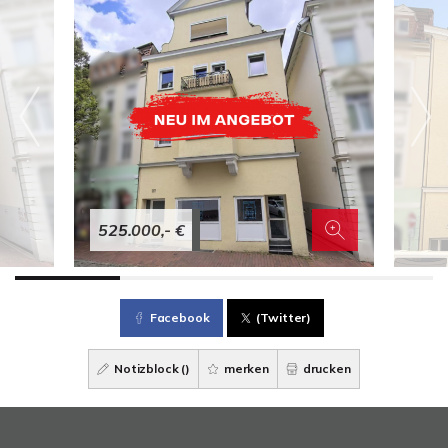
525.000,- €
Facebook
(Twitter)
Notizblock (
)
merken
drucken