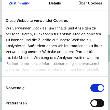
Zustimmung
Details
Über Cookies
Telefax: 0571 870 490 05
weihe@wb-immobilien.de
Diese Webseite verwendet Cookies
Wir verwenden Cookies, um Inhalte und Anzeigen zu
personalisieren, Funktionen für soziale Medien anbieten
zu können und die Zugriffe auf unsere Website zu
analysieren. Außerdem geben wir Informationen zu Ihrer
Verwendung unserer Website an unsere Partner für
soziale Medien, Werbung und Analysen weiter. Unsere
Partner führen diese Informationen möglicherweise mit
Ich bin damit einverstanden, dass mir Karten von Google
weiteren Daten zusammen, die Sie ihnen bereitgestellt
angezeigt werden. Es gelten die
haben oder die sie im Rahmen Ihrer Nutzung der Dienste
gesammelt haben.
Datenschutzbedingungen von Google
Einwilligungsauswahl
Notwendig
(
https://policies.google.com/privacy
).
Ich bin einverstanden
Präferenzen