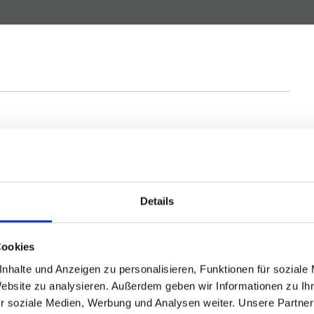
 und Geschäftshaus unter Denkmalschutz haben wir
n für weitere Kunden vergleichbare Immobilien.
Details
Ihrer Immobilie.
der Baugrundstück verkaufen wollen, melden Sie sich bei
Cookies
nhalte und Anzeigen zu personalisieren, Funktionen für soziale
Website zu analysieren. Außerdem geben wir Informationen zu I
r soziale Medien, Werbung und Analysen weiter. Unsere Partner