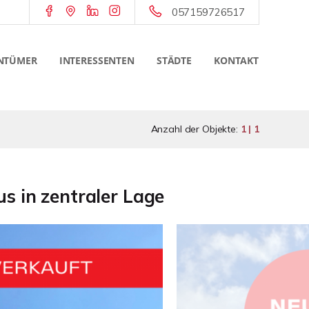
057159726517
NTÜMER
INTERESSENTEN
STÄDTE
KONTAKT
Anzahl der Objekte:
1 | 1
s in zentraler Lage