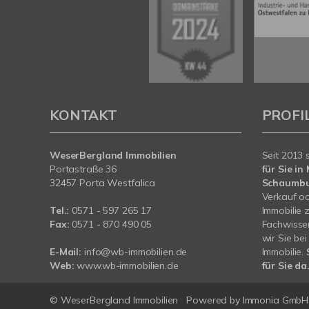
KONTAKT
PROFI
WeserBergland Immobilien
Seit 2013 
Portastraße 36
für Sie i
32457 Porta Westfalica
Schaumb
Verkauf od
Tel.:
0571 - 597 265 17
Immobilie 
Fax:
0571 - 870 490 05
Fachwissen
wir Sie be
E-Mail:
info@wb-immobilien.de
Immobilie.
Web:
www.wb-immobilien.de
für Sie da
© WeserBergland Immobilien
Powered by
Immonia GmbH