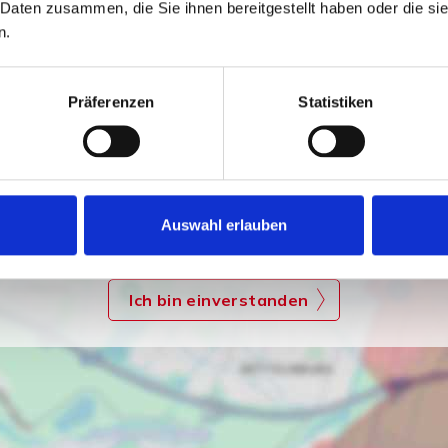
 Daten zusammen, die Sie ihnen bereitgestellt haben oder die s
n.
Präferenzen
Statistiken
Ich bin damit einverstanden, dass mir Karten von Google
angezeigt werden. Es gelten die Datenschutzbedingungen
Auswahl erlauben
von Google (
https://policies.google.com/privacy
).
Ich bin einverstanden