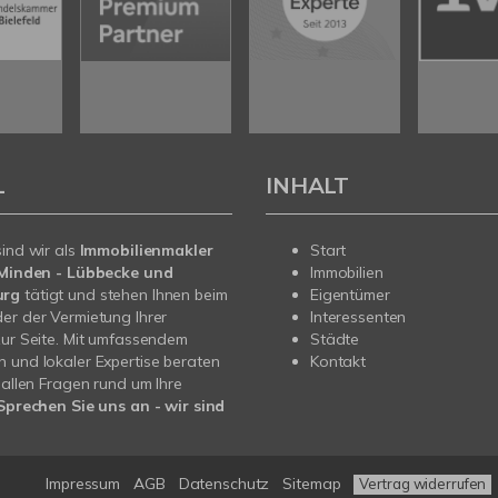
L
INHALT
sind wir als
Immobilienmakler
Start
n Minden - Lübbecke und
Immobilien
urg
tätigt und stehen Ihnen beim
Eigentümer
er der Vermietung Ihrer
Interessenten
zur Seite. Mit umfassendem
Städte
 und lokaler Expertise beraten
Kontakt
i allen Fragen rund um Ihre
Sprechen Sie uns an - wir sind
.
Impressum
AGB
Datenschutz
Sitemap
Vertrag widerrufen