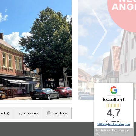
Exzellent
4,7
ock (
)
merken
drucken
Basierend auf
56 Google-Bewertungen
Echtheit von Bewertungen