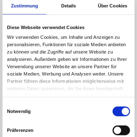
Zustimmung
Details
Über Cookies
117 kWh / (m²*a)
Diese Webseite verwendet Cookies
Endenergiebedarf
Wir verwenden Cookies, um Inhalte und Anzeigen zu
personalisieren, Funktionen für soziale Medien anbieten
zu können und die Zugriffe auf unsere Website zu
analysieren. Außerdem geben wir Informationen zu Ihrer
Weitere Informationen
Verwendung unserer Website an unsere Partner für
soziale Medien, Werbung und Analysen weiter. Unsere
Partner führen diese Informationen möglicherweise mit
Wesentlicher Energieträger
Öl
weiteren Daten zusammen, die Sie ihnen bereitgestellt
Energieausweis Ausstelldatum
2023-05-22
haben oder die sie im Rahmen Ihrer Nutzung der Dienste
Energieausweis gültig bis
22.05.2033
gesammelt haben.
Einwilligungsauswahl
Notwendig
Energieausweis Jahrgang
ab dem 1.5.2014
Energieausweis Werteklasse
D
Präferenzen
Energieausweis Baujahr
1972