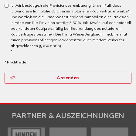
Ich/wir bestätige/n die Provisionsvereinbarung für den Fall, dass
ich/wir diese Immobilie durch einen notariellen Kaufvertrag erwerbe/n,
und werde/n an die Firma WeserBergland Immobilien eine Provision
in Höhe von Die Provision beträgt 3,57 %, inkl. MwSt., auf den notariell
beurkundeten Kaufpreis. fällig bei Beurkundung des notariellen
Kaufvertrages bezahle/n. Die Firma WeserBergland Immobilien hat
einen provisionspflichtigen Maklervertrag auch mit dem Verkäufer
abgeschlossen (§ 656 c BGB).
*
* Pflichtfelder
Absenden
PARTNER & AUSZEICHNUNGEN