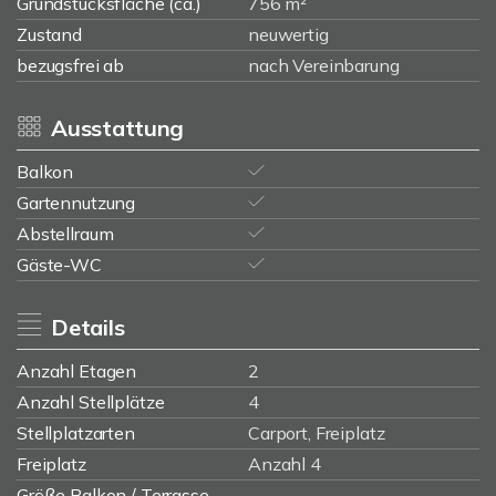
Grundstücksfläche (ca.)
756 m²
Zustand
neuwertig
bezugsfrei ab
nach Vereinbarung
Ausstattung
Balkon
Gartennutzung
Abstellraum
Gäste-WC
Details
Anzahl Etagen
2
Anzahl Stellplätze
4
Stellplatzarten
Carport, Freiplatz
Freiplatz
Anzahl 4
Größe Balkon / Terrasse