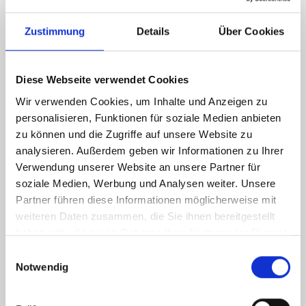
Zustimmung
Details
Über Cookies
Energieausweis (Bedarfsausweis)
Diese Webseite verwendet Cookies
Wir verwenden Cookies, um Inhalte und Anzeigen zu
personalisieren, Funktionen für soziale Medien anbieten
16,80 kWh / (m²*a)
Endenergiebedarf
zu können und die Zugriffe auf unsere Website zu
analysieren. Außerdem geben wir Informationen zu Ihrer
Verwendung unserer Website an unsere Partner für
soziale Medien, Werbung und Analysen weiter. Unsere
Partner führen diese Informationen möglicherweise mit
Weitere Informationen
weiteren Daten zusammen, die Sie ihnen bereitgestellt
haben oder die sie im Rahmen Ihrer Nutzung der Dienste
Wesentlicher Energieträger
Strom
gesammelt haben.
Einwilligungsauswahl
Energieausweis Ausstelldatum
2023-11-16
Notwendig
Energieausweis gültig bis
16.11.2033