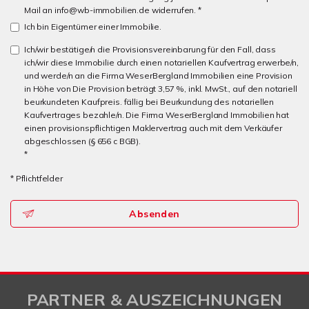
Mail an info@wb-immobilien.de widerrufen. *
Ich bin Eigentümer einer Immobilie.
Ich/wir bestätige/n die Provisionsvereinbarung für den Fall, dass
ich/wir diese Immobilie durch einen notariellen Kaufvertrag erwerbe/n,
und werde/n an die Firma WeserBergland Immobilien eine Provision
in Höhe von Die Provision beträgt 3,57 %, inkl. MwSt., auf den notariell
beurkundeten Kaufpreis. fällig bei Beurkundung des notariellen
Kaufvertrages bezahle/n. Die Firma WeserBergland Immobilien hat
einen provisionspflichtigen Maklervertrag auch mit dem Verkäufer
abgeschlossen (§ 656 c BGB).
*
* Pflichtfelder
Absenden
PARTNER & AUSZEICHNUNGEN