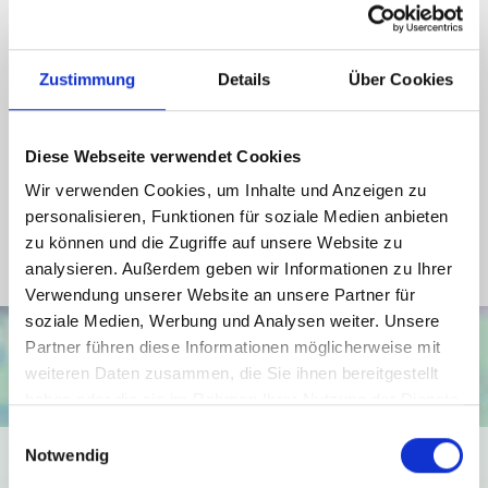
Wesentlicher Energieträger
Öl
Zustimmung
Details
Über Cookies
Energieausweis Werteklasse
F
Energieausweis Baujahr
1981
Diese Webseite verwendet Cookies
Energieausweis Gebäudeart
Wohngebäude
Wir verwenden Cookies, um Inhalte und Anzeigen zu
Heizung
Zentralheizung
personalisieren, Funktionen für soziale Medien anbieten
Befeuerung
Öl
zu können und die Zugriffe auf unsere Website zu
analysieren. Außerdem geben wir Informationen zu Ihrer
Verwendung unserer Website an unsere Partner für
soziale Medien, Werbung und Analysen weiter. Unsere
Partner führen diese Informationen möglicherweise mit
weiteren Daten zusammen, die Sie ihnen bereitgestellt
haben oder die sie im Rahmen Ihrer Nutzung der Dienste
gesammelt haben.
Einwilligungsauswahl
Notwendig
Ich bin damit einverstanden, dass mir Karten von Google
angezeigt werden. Es gelten die