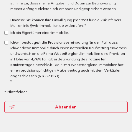
stimme zu, dass meine Angaben und Daten zur Beantwortung
meiner Anfrage elektronisch erhoben und gespeichert werden.
Hinweis: Sie können Ihre Einwilligung jederzeit für die Zukunft per E-
Mail an info@wb-immobilien.de widerrufen. *
Ich bin Eigentümer einer Immobilie.
Ich/wir bestätige/n die Provisionsvereinbarung für den Fall, dass
ich/wir diese Immobilie durch einen notariellen Kaufvertrag erwerbe/n,
und werde/n an die Firma WeserBergland Immobilien eine Provision
in Höhe von 4,76% fällig bei Beurkundung des notariellen
Kaufvertrages bezahle/n. Die Firma WeserBergland Immobilien hat
einen provisionspflichtigen Maklervertrag auch mit dem Verkäufer
abgeschlossen (§ 656 c BGB).
*
* Pflichtfelder
Absenden