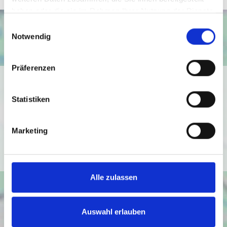
haben oder die sie im Rahmen Ihrer Nutzung der Dienste
gesammelt haben.
Einwilligungsauswahl
Notwendig
Präferenzen
Ich bin damit einverstanden, dass mir Karten von Google
angezeigt werden. Es gelten die
Statistiken
Datenschutzbedingungen von Google
(
https://policies.google.com/privacy
).
Marketing
Ich bin einverstanden
Alle zulassen
Auswahl erlauben