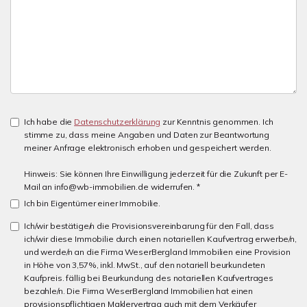
Ich habe die
Datenschutzerklärung
zur Kenntnis genommen. Ich
stimme zu, dass meine Angaben und Daten zur Beantwortung
meiner Anfrage elektronisch erhoben und gespeichert werden.
Hinweis: Sie können Ihre Einwilligung jederzeit für die Zukunft per E-
Mail an info@wb-immobilien.de widerrufen. *
Ich bin Eigentümer einer Immobilie.
Ich/wir bestätige/n die Provisionsvereinbarung für den Fall, dass
ich/wir diese Immobilie durch einen notariellen Kaufvertrag erwerbe/n,
und werde/n an die Firma WeserBergland Immobilien eine Provision
in Höhe von 3,57%, inkl. MwSt., auf den notariell beurkundeten
Kaufpreis. fällig bei Beurkundung des notariellen Kaufvertrages
bezahle/n. Die Firma WeserBergland Immobilien hat einen
provisionspflichtigen Maklervertrag auch mit dem Verkäufer