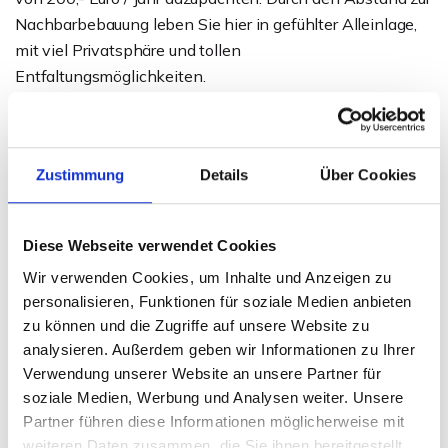
Nachbarbebauung leben Sie hier in gefühlter Alleinlage,
mit viel Privatsphäre und tollen
Entfaltungsmöglichkeiten.
Eine Immobilie - viele Möglichkeiten. Entscheiden Sie
selbst, was Sie daraus machen. Wir freuen uns, Ihnen
Zustimmung
Details
Über Cookies
diese außergewöhnliche Immobilie bei einem
ausführlichen Besichtigungstermin vorzustellen!
Diese Webseite verwendet Cookies
Ansprechpartner
Wir verwenden Cookies, um Inhalte und Anzeigen zu
personalisieren, Funktionen für soziale Medien anbieten
Telefon: 0571 597 265 17
zu können und die Zugriffe auf unsere Website zu
Telefax: 0571 870 490 05
analysieren. Außerdem geben wir Informationen zu Ihrer
info@wb-immobilien.de
Verwendung unserer Website an unsere Partner für
soziale Medien, Werbung und Analysen weiter. Unsere
Partner führen diese Informationen möglicherweise mit
weiteren Daten zusammen, die Sie ihnen bereitgestellt