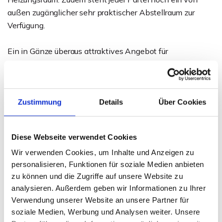
außen zugänglicher sehr praktischer Abstellraum zur
Verfügung.
Ein in Gänze überaus attraktives Angebot für
Kapitalanleger - zögern Sie daher nicht und fragen Sie
noch heute nach dem ausführlichen Exposé.
Zustimmung
Details
Über Cookies
Optional kann zudem der angrenzende Acker mit ca.
12.399 m² Fläche erworben werden.
Diese Webseite verwendet Cookies
Ansprechpartner
Wir verwenden Cookies, um Inhalte und Anzeigen zu
personalisieren, Funktionen für soziale Medien anbieten
Daniel Behrendt
zu können und die Zugriffe auf unsere Website zu
Telefon: 0171 - 699 699 0
analysieren. Außerdem geben wir Informationen zu Ihrer
Telefax: 0571 870 490 05
Verwendung unserer Website an unsere Partner für
behrendt@wb-immobilien.de
soziale Medien, Werbung und Analysen weiter. Unsere