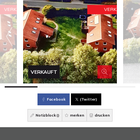
VERKAUFT
Facebook
(Twitter)
Notizblock (
)
merken
drucken