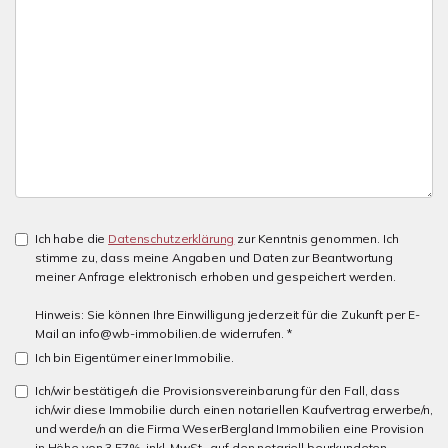
Ich habe die
Datenschutzerklärung
zur Kenntnis genommen. Ich
stimme zu, dass meine Angaben und Daten zur Beantwortung
meiner Anfrage elektronisch erhoben und gespeichert werden.
Hinweis: Sie können Ihre Einwilligung jederzeit für die Zukunft per E-
Mail an info@wb-immobilien.de widerrufen. *
Ich bin Eigentümer einer Immobilie.
Ich/wir bestätige/n die Provisionsvereinbarung für den Fall, dass
ich/wir diese Immobilie durch einen notariellen Kaufvertrag erwerbe/n,
und werde/n an die Firma WeserBergland Immobilien eine Provision
in Höhe von 3,57%, inkl. MwSt., auf den notariell beurkundeten