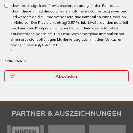
Ich/wir bestätige/n die Provisionsvereinbarung für den Fall, dass
ich/wir diese Immobilie durch einen notariellen Kaufvertrag erwerbe/n,
und werde/n an die Firma WeserBergland Immobilien eine Provision
in Höhe von Die Provision beträgt 3,57 %, inkl. MwSt., auf den notariell
beurkundeten Kaufpreis. fällig bei Beurkundung des notariellen
Kaufvertrages bezahle/n. Die Firma WeserBergland Immobilien hat
einen provisionspflichtigen Maklervertrag auch mit dem Verkäufer
abgeschlossen (§ 656 c BGB).
*
* Pflichtfelder
Absenden
PARTNER & AUSZEICHNUNGEN