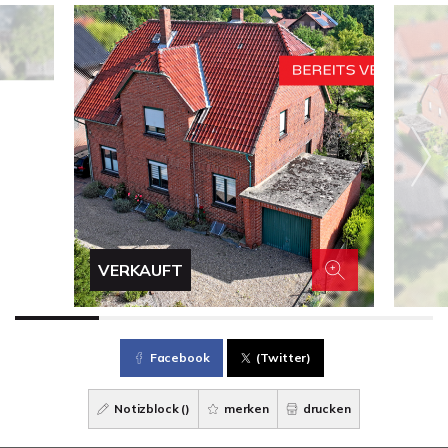
VERKAUFT
Facebook
(Twitter)
Notizblock (
)
merken
drucken