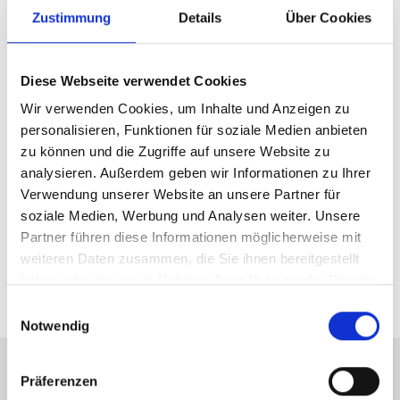
Zustimmung
Details
Über Cookies
Haben wir Ihr Interesse geweckt? Dann forden Sie gerne
unser ausführliches Exposé mit vielen weiteren Infos und
Bildern an.
Diese Webseite verwendet Cookies
Wir verwenden Cookies, um Inhalte und Anzeigen zu
personalisieren, Funktionen für soziale Medien anbieten
Ansprechpartner
zu können und die Zugriffe auf unsere Website zu
Daniel Behrendt
analysieren. Außerdem geben wir Informationen zu Ihrer
Verwendung unserer Website an unsere Partner für
Telefon: 057159726517
soziale Medien, Werbung und Analysen weiter. Unsere
Telefax: 0571 870 490 05
Partner führen diese Informationen möglicherweise mit
behrendt@wb-immobilien.de
weiteren Daten zusammen, die Sie ihnen bereitgestellt
haben oder die sie im Rahmen Ihrer Nutzung der Dienste
gesammelt haben.
Einwilligungsauswahl
Notwendig
Präferenzen