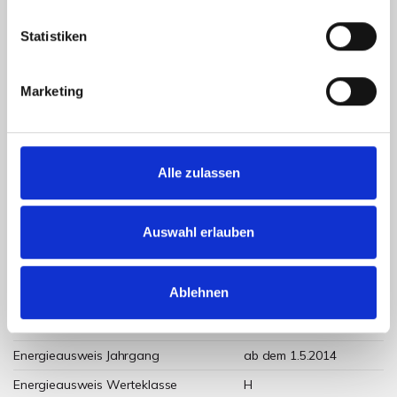
Energieausweis (Bedarfsausweis)
Statistiken
Marketing
264,60 kWh / (m²*a)
Endenergiebedarf
Alle zulassen
Weitere Informationen
Auswahl erlauben
Wesentlicher Energieträger
Öl
Ablehnen
Energieausweis Ausstelldatum
2024-12-11
Energieausweis gültig bis
10.12.2034
Energieausweis Jahrgang
ab dem 1.5.2014
Energieausweis Werteklasse
H